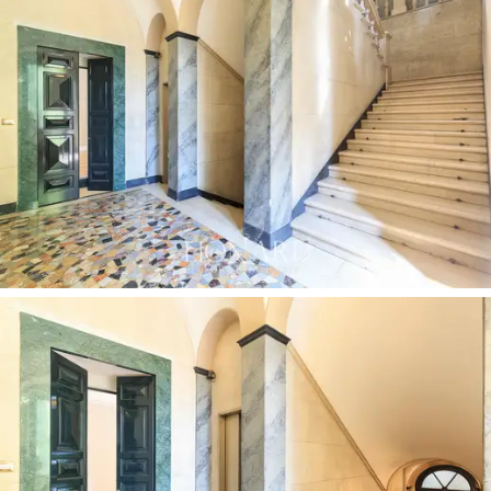
drzwi fachowo odrestaurowane historyczne,
odrestaurowane okna z oknami niskoemisyjnymi do
ograniczania zużycia energii i hałasu oraz ciepłą
podłogę z drewna tekowego birmańskiego.
Aby dopełnić cechy tego
prestiżowego apartamentu
z epoki w centrum Mediolanu,
znajdziemy również
piwnicę połączoną wewnątrz budynku z windą i
całodobową obsługą concierge. Na życzenie istnieje
możliwość wspólnego parkingu.