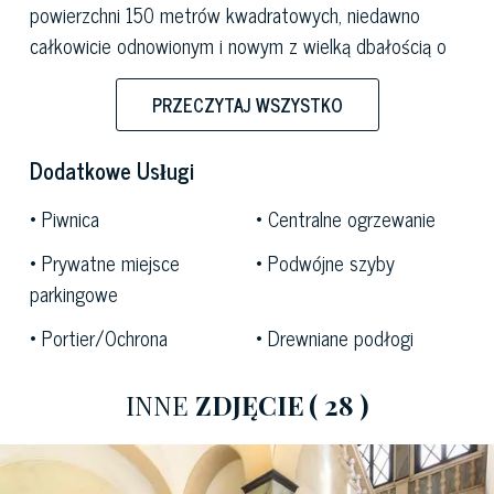
powierzchni 150 metrów kwadratowych, niedawno
całkowicie odnowionym i nowym z wielką dbałością o
przywrócone detale z epoki i doskonałą specyfikację.
PRZECZYTAJ WSZYSTKO
Dodatkowe Usługi
Wewnątrz składa się z dużej części dziennej z częścią
wypoczynkową i jadalnią, kuchni, dwóch sypialni
Piwnica
Centralne ogrzewanie
dwuosobowych, z których jedna ma łazienkę i dużej
Prywatne miejsce
Podwójne szyby
szafy z miejscem do prania.
parkingowe
Portier/Ochrona
Drewniane podłogi
Istnieje wiele udogodnień technologicznych i cennych
detali, które nadają tej wspaniałej rezydencji odrobinę
INNE
ZDJĘCIE
( 28 )
ponadczasowej elegancji i wyrafinowania: wśród nich
znajdziemy oryginalne detale z epoki i wykończenia,
takie jak wysokie sufity o wysokości do 4,40 metra,