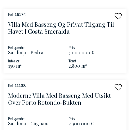
Ref:
16174
Villa Med Basseng Og Privat Tilgang Til
Havet I Costa Smeralda
Beliggenhet
Pris
Sardinia - Pedra
3.000.000 €
Concada -
Interiør
Tomt
Nordøstkysten
150 m²
2,800 m²
Ref:
11138
Moderne Villa Med Basseng Med Utsikt
Over Porto Rotondo-Bukten
Beliggenhet
Pris
Sardinia - Cugnana
2.300.000 €