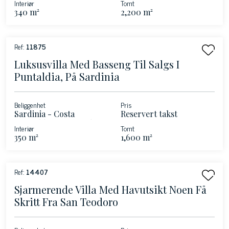
Interiør
Tomt
340 m²
2,200 m²
Ref:
11875
Luksusvilla Med Basseng Til Salgs I
Puntaldia, På Sardinia
Beliggenhet
Pris
Sardinia - Costa
Reservert takst
Smeralda - San Teodoro
Interiør
Tomt
350 m²
1,600 m²
Ref:
14407
Sjarmerende Villa Med Havutsikt Noen Få
Skritt Fra San Teodoro