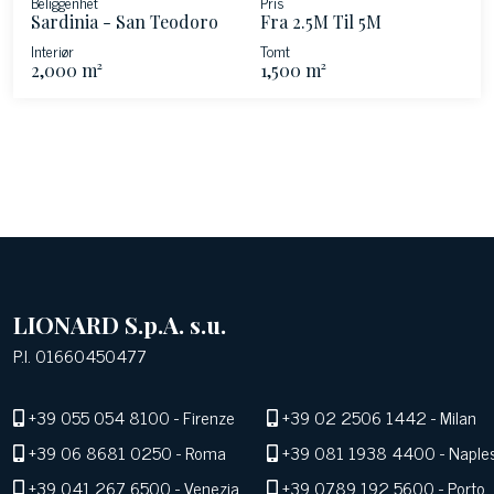
Beliggenhet
Pris
Sardinia - San Teodoro
Fra 2.5M Til 5M
Interiør
Tomt
2,000 m²
1,500 m²
LIONARD S.p.A. s.u.
P.I. 01660450477
+39 055 054 8100
- Firenze
+39 02 2506 1442
- Milan
+39 06 8681 0250
- Roma
+39 081 1938 4400
- Naple
+39 041 267 6500
- Venezia
+39 0789 192 5600
- Porto