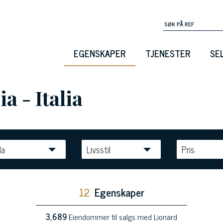
EGENSKAPER
TJENESTER
SE
ia - Italia
la
Livsstil
Pris
12
Egenskaper
3,689
Eiendommer til salgs med Lionard