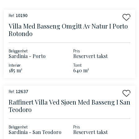
Ref:
10190
Villa Med Basseng Omgitt Av Natur I Porto
Rotondo
Beliggenhet
Pris
Sardinia - Porto
Reservert takst
Rotondo
Interiør
Tomt
185 m²
640 m²
Ref:
12637
Raffinert Villa Ved Sjøen Med Basseng I San
Teodoro
Beliggenhet
Pris
Sardinia - San Teodoro
Reservert takst