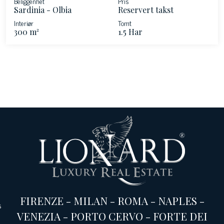
Beliggenhet
Pris
Sardinia - Olbia
Reservert takst
Interiør
Tomt
300 m²
1.5 Har
FIRENZE
-
MILAN
-
ROMA
-
NAPLES
-
s
VENEZIA
-
PORTO CERVO
-
FORTE DEI