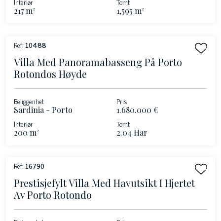
Interiør
Tomt
217 m²
1,595 m²
Ref:
10488
Villa Med Panoramabasseng På Porto
Rotondos Høyde
Beliggenhet
Pris
Sardinia - Porto
1.680.000 €
Rotondo
Interiør
Tomt
200 m²
2.04 Har
Ref:
16790
Prestisjefylt Villa Med Havutsikt I Hjertet
Av Porto Rotondo