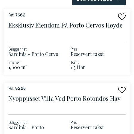
Ref:
7682
Eksklusiv Eiendom På Porto Cervos Høyde
Beliggenhet
Pris
Sardinia - Porto Cervo
Reservert takst
Interiør
Tomt
1,600 m²
1.5 Har
Ref:
8226
Nyoppusset Villa Ved Porto Rotondos Hav
Beliggenhet
Pris
Sardinia - Porto
Reservert takst
Rotondo