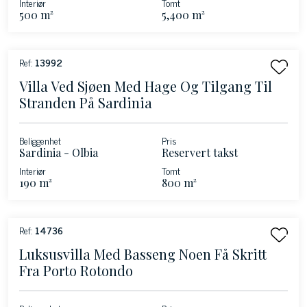
Interiør
Tomt
500 m²
5,400 m²
Ref:
13992
Villa Ved Sjøen Med Hage Og Tilgang Til
Stranden På Sardinia
Beliggenhet
Pris
Sardinia - Olbia
Reservert takst
Interiør
Tomt
190 m²
800 m²
Ref:
14736
Luksusvilla Med Basseng Noen Få Skritt
Fra Porto Rotondo