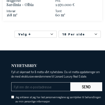
Beliggenhet
Pris
Sardinia - Olbia
1.970.000 €
Interiør
Tomt
168 m²
60 m²
Velg
18 Per side
NYHETSBREV
Fyll ut skjemaet for å motta vårt nyhetsbrev. Du vil motta oppdateringer om
de mest eksklusive eiendommene til Lionard Luxury Real Estate.
SEND
Jeg erklærer at jeg har lest personvernreglene og samtykker til behandlingen
av min personlige informasjon