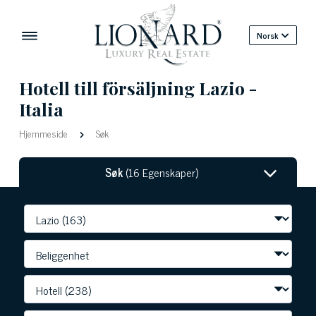
Norsk
Hotell till försäljning Lazio -
Italia
Hjemmeside
Søk
Søk
(16 Egenskaper)