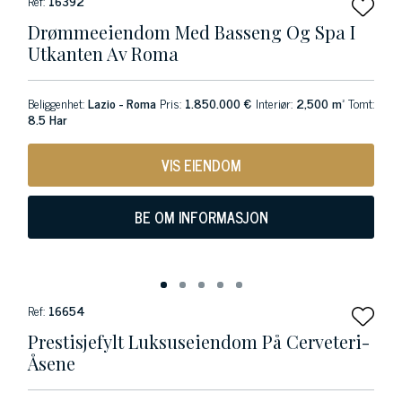
Ref:
16392
Drømmeeiendom Med Basseng Og Spa I
Utkanten Av Roma
Beliggenhet:
Lazio - Roma
Pris:
1.850.000 €
Interiør:
2,500 m²
Tomt:
8.5 Har
VIS EIENDOM
BE OM INFORMASJON
Ref:
16654
Prestisjefylt Luksuseiendom På Cerveteri-
Åsene