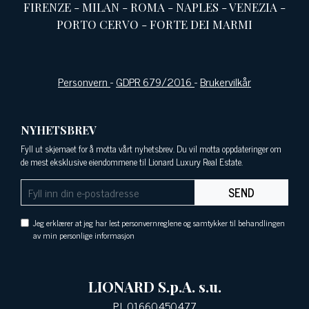
FIRENZE
-
MILAN
-
ROMA
-
NAPLES
-
VENEZIA
-
PORTO CERVO
-
FORTE DEI MARMI
Personvern
-
GDPR 679/2016
-
Brukervilkår
NYHETSBREV
Fyll ut skjemaet for å motta vårt nyhetsbrev. Du vil motta oppdateringer om
de mest eksklusive eiendommene til Lionard Luxury Real Estate.
SEND
Jeg erklærer at jeg har lest personvernreglene og samtykker til behandlingen
av min personlige informasjon
LIONARD S.p.A. s.u.
P.I. 01660450477