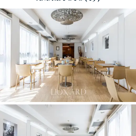
innbydende rommene med eget bad er tilgjengelige i
standard- og superior-typer og tilbyr luksuriøse
tjenester i et funksjonelt og komfortabelt miljø. De
forskjellige romsammensetningene, enten dobbeltrom,
tomannsrom eller familie, varierer mellom 14 og 28
kvm, og garanterer overnatting for alle typer gjester.
Hotellet har en stor entré, en felles spisesal, en bar, et
velutstyrt kjøkken og to allsidige møterom, ideelle for å
arrangere arrangementer og møter.
Panoramataket på
200 kvm
tilbyr en fantastisk utsikt over Roma, og
skaper en stemningsfull og avslappende atmosfære
for gjestene.
Den 300 kvm store hagen er en oase av ro,
med
ulike terrasseområder og lysthus, perfekt for
avslappende stunder i friluft. Denne plassen kan også