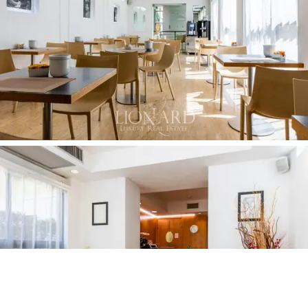
brukes som en ekstra parkeringsplass, noe som gir
ekstra bekvemmelighet for gjestene. Hagen, rik på
vegetasjon og farger, bidrar til å skape en innbydende
og avslappende atmosfære, ideell for de som ønsker
et fornyende opphold i hjertet av Roma.
Dette hotellet er en uunngåelig
investeringsmulighet i
hjertet av Roma.
Kombinasjonen av luksus, komfort,
historie og en strategisk beliggenhet gjør denne
eiendommen til en ekte perle. Enten en investering i
gjestfrihet eller en luksus eiendom, tilbyr dette hotellet
alle funksjonene som er nødvendige for å tilfredsstille
de mest sofistikerte behov.