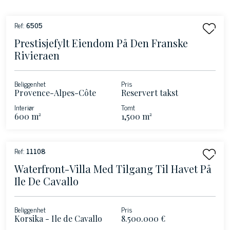
Ref:
6505
Prestisjefylt Eiendom På Den Franske
Rivieraen
Beliggenhet
Pris
Provence-Alpes-Côte
Reservert takst
d'Azur - Roquebrune-
Interiør
Tomt
Cap-Martin - Franske
600 m²
1,500 m²
riviera
Ref:
11108
Waterfront-Villa Med Tilgang Til Havet På
Ile De Cavallo
Beliggenhet
Pris
Korsika - Ile de Cavallo
8.500.000 €