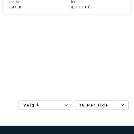
Interiør
Tomt
250 m²
9,000 m²
Velg
18 Per side