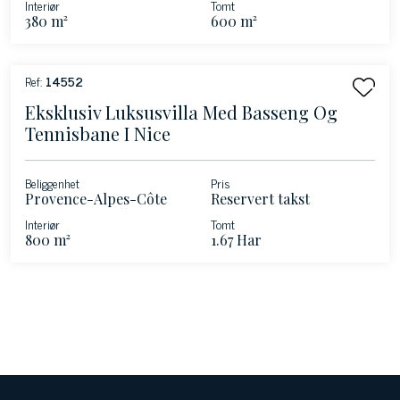
Interiør
Tomt
380 m²
600 m²
Ref:
14552
Eksklusiv Luksusvilla Med Basseng Og
Tennisbane I Nice
Beliggenhet
Pris
Provence-Alpes-Côte
Reservert takst
d'Azur - La Colle-sur-
Interiør
Tomt
Loup
800 m²
1.67 Har