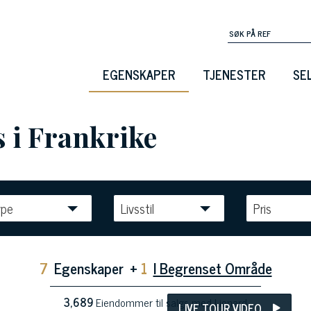
EGENSKAPER
TJENESTER
SE
 i Frankrike
ype
Livsstil
Pris
7
Egenskaper
+
1
I Begrenset Område
3,689
Eiendommer til salgs med Lionard
LIVE TOUR VIDEO