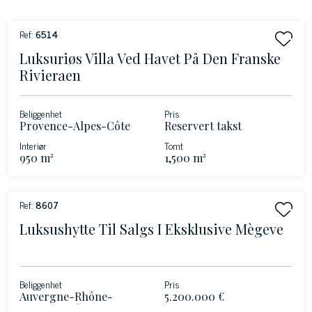
Ref:
6514
Luksuriøs Villa Ved Havet På Den Franske
Rivieraen
Beliggenhet
Pris
Provence-Alpes-Côte
Reservert takst
d'Azur - Roquebrune-
Interiør
Tomt
Cap-Martin - Franske
950 m²
1,500 m²
riviera
Ref:
8607
Luksushytte Til Salgs I Eksklusive Mègeve
Beliggenhet
Pris
Auvergne-Rhône-
5.200.000 €
Alpene - Mègeve