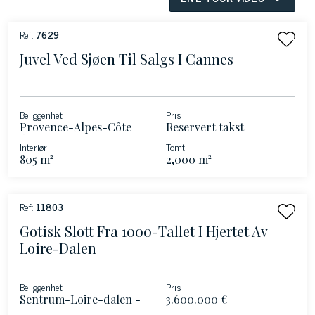
Ref:
7629
Juvel Ved Sjøen Til Salgs I Cannes
Beliggenhet
Pris
Provence-Alpes-Côte
Reservert takst
d'Azur - Cannes
Interiør
Tomt
805 m²
2,000 m²
Ref:
11803
Gotisk Slott Fra 1000-Tallet I Hjertet Av
Loire-Dalen
Beliggenhet
Pris
Sentrum-Loire-dalen -
3.600.000 €
Saint-Chartier