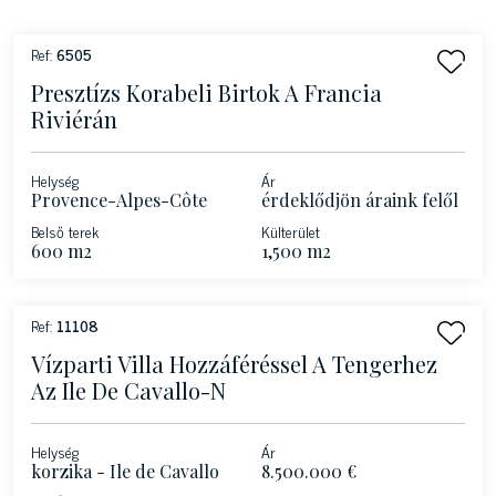
Ref:
6505
Presztízs Korabeli Birtok A Francia
Riviérán
Helység
Ár
Provence-Alpes-Côte
érdeklődjön áraink felől
d'Azur - Roquebrune-
Belső terek
Külterület
Cap-Martin – Francia
600 m2
1,500 m2
Riviéra
Ref:
11108
Vízparti Villa Hozzáféréssel A Tengerhez
Az Ile De Cavallo-N
Helység
Ár
korzika - Ile de Cavallo
8.500.000 €