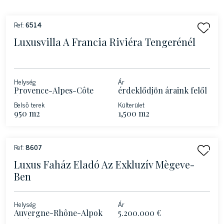
Ref:
6514
Luxusvilla A Francia Riviéra Tengerénél
Helység
Ár
Provence-Alpes-Côte
érdeklődjön áraink felől
d'Azur - Roquebrune-
Belső terek
Külterület
Cap-Martin – Francia
950 m2
1,500 m2
Riviéra
Ref:
8607
Luxus Faház Eladó Az Exkluzív Mègeve-
Ben
Helység
Ár
Auvergne-Rhône-Alpok
5.200.000 €
- Mègeve