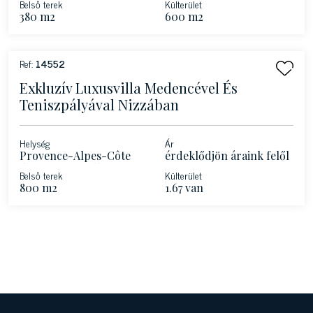
Belső terek
Külterület
380 m2
600 m2
Ref:
14552
Exkluzív Luxusvilla Medencével És
Teniszpályával Nizzában
Helység
Ár
Provence-Alpes-Côte
érdeklődjön áraink felől
d'Azur - La Colle sur
Belső terek
Külterület
Loup
800 m2
1.67 van