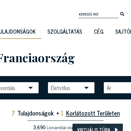
ULAJDONSÁGOK
SZOLGÁLTATÁS
CÉG
SAJTÓ
Franciaország
sorolás
Életstílus
Ár
7
Tulajdonságok
+
1
Korlátozott Területen
3,690
Lionarddal eladó ingatlanok
VIRTUÁLIS TÚRA