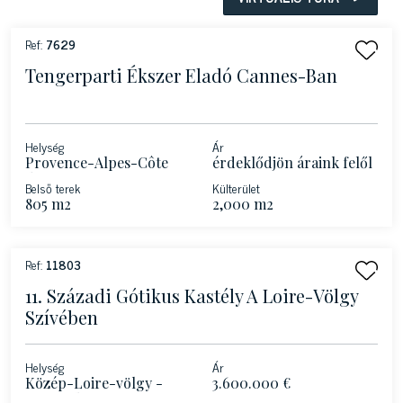
Ref:
7629
Tengerparti Ékszer Eladó Cannes-Ban
Helység
Ár
Provence-Alpes-Côte
érdeklődjön áraink felől
d'Azur - Cannes
Belső terek
Külterület
805 m2
2,000 m2
Ref:
11803
11. Századi Gótikus Kastély A Loire-Völgy
Szívében
Helység
Ár
Közép-Loire-völgy -
3.600.000 €
Saint-Chartier