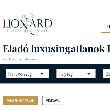
T
Eladó luxusingatlanok 
Kezdőlap
Keresés
Franciaország
Helység
Be
MINDEN INGATLAN
VIDEÓVAL