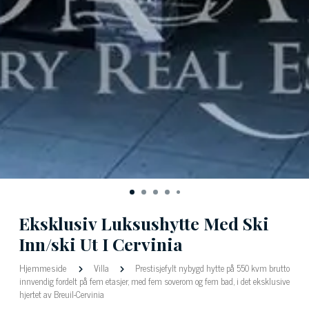
Eksklusiv Luksushytte Med Ski
Inn/ski Ut I Cervinia
Hjemmeside
Villa
Prestisjefylt nybygd hytte på 550 kvm brutto
innvendig fordelt på fem etasjer, med fem soverom og fem bad, i det eksklusive
hjertet av Breuil-Cervinia