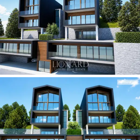
futuristisk arkitektonisk minimalisme.
De utvendige
fasadene avslører et raffinert samspill av volumer og
geometrier, der
imponerende gulv-til-tak-vinduer,
designet for å oversvømme interiøret med lys og
ramme inn fjellsilhuetten, blandes med varme treverk
og mørke, rene profiler. Eiendommen er harmonisk
fordelt over fem etasjer, betjent av en
intern heis
,
hvor den dyktige utformingen av suitene og badene
sikrer absolutt privatliv. Et raffinert, uavhengig anneks
fullfører komplekset og skaper et rom med selvstendig
eleganse som er ideelt for å være vertskap for
æresgjester eller servicepersonell i omgivelser av
høyeste prestisje.
Luksuskonseptet
i denne moderne hytten realiseres
best i rommene som er designet for foryngelse og
velvære, ideelle for avslapning etter en dag på ski på