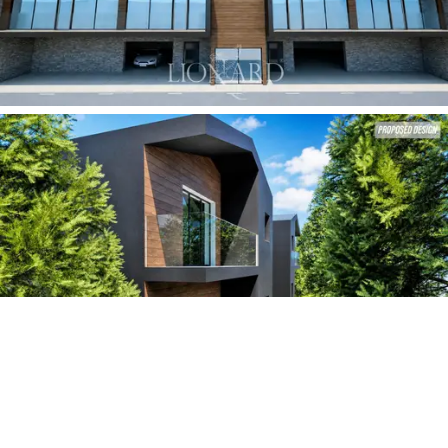
breen. Eiendommen kan skilte med et
spektakulært
privat spa
og et fullt utstyrt treningsstudio, noe som
skaper et fristed for hjemlig avslapning skjermet av de
omkringliggende toppene. Funksjonell kvalitet
gjennomsyrer hver logistiske detalj: første etasje huser
en romslig,
oppvarmet garasje,
designet for å sikre
enkel tilgang selv under de kraftigste alpine snøfallene.
Residensen har også
tre reserverte parkeringsplasser,
en mulighet av uvurderlig sjeldenhet på en så eksklusiv
beliggenhet, preget av et begrenset tilbud av
uavhengige eiendommer.
Bildet viser et foreslått utbyggingsprosjekt ved hjelp av
datagenererte gjengivelser og gjenspeiler ikke