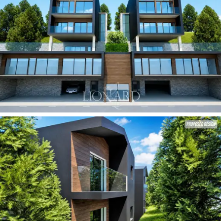
を創り出しています。
この現代的なシャレーにおける
ラグジュアリー
のコンセプトは
、心身のリフレッシュと健康の
ために設計された空間において最も明確に実現
されています。氷河でのスキーを楽しんだ後、
ゆったりとくつろぐのに最適です。この物件に
は
、壮大なプライベートスパ
と設備の整ったジ
ムがあり、周囲の山々に囲まれた、まさに安ら
ぎの空間となっています。機能性へのこだわり
は、あらゆる細部にまで行き届いています。1階
には、アルプスの豪雪時でも容易にアクセスで
きるよう設計された、広々とした
暖房付きガレ
ージ
があります。また、この邸宅には
3台分の専
用駐車スペースがあり、
独立型物件の供給が限
られているこの特別な場所では、非常に貴重な