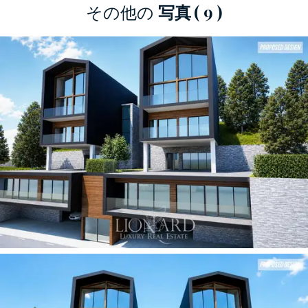
その他の
写真
( 9 )
2027年12月に完成予定のこの
最先端の邸宅は
、
アルプスのホスピタリティの魅力と
未来的な建
築ミニマリズムを見事に融合させた傑作です。
外観は、ボリュームと幾何学模様が洗練された
調和を奏で、室内に光をたっぷりと取り込み
、
山々のスカイラインを額縁のように切り取るよ
うに設計された、印象的な床から天井までの
窓
が、温かみのある木材の仕上げとダークで洗練
されたラインのプロファイルと見事に調和して
います。建物は5つのフロアに調和よく配置さ
れ、
内部エレベーター
でアクセスできます。ス
イートとバスルームの巧みなレイアウトによ
り、絶対的なプライバシーが確保されていま
す。洗練された独立した別館が複合施設を完成
させ、
最高級の環境で賓客やサービススタッフ
をもてなすのに理想的な、独立した優雅な空間