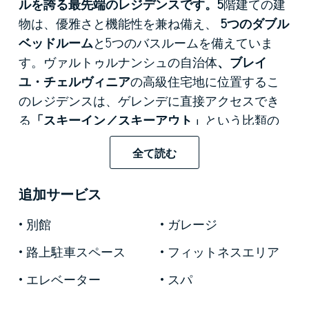
ルを誇る最先端のレジデンスです。5
階建ての建
物は、優雅さと機能性を兼ね備え、
5つのダブル
ベッドルーム
と5つのバスルームを備えていま
す。ヴァルトゥルナンシュの自治体
、ブレイ
ユ・チェルヴィニア
の高級住宅地に位置するこ
のレジデンスは、ゲレンデに直接アクセスでき
る
「スキーイン／スキーアウト」
という比類の
ない特権を享受でき、背景には伝説的なマッタ
全て読む
ーホルンのシルエットが広がります。現代的な
デザインとゆったりとした空間は
、最高水準の
追加サービス
物件を特徴づけ、
数多くのゲストをこの上ない
魅力で迎え入れるために設計されています。そ
別館
ガレージ
の希少な立地と広々とした室内空間により、こ
路上駐車スペース
フィットネスエリア
の物件は
エリートホスピタリティ
サービスに最
適であり、国際不動産市場において非常に価値
エレベーター
スパ
の高い投資物件となっています。