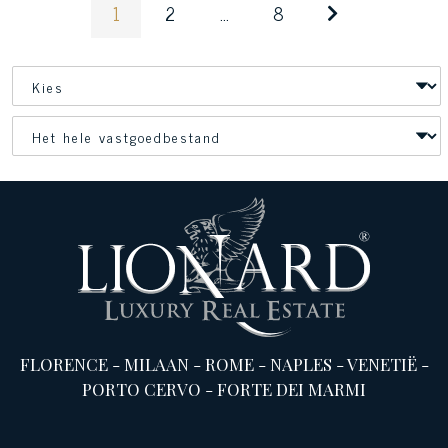
1
2
...
8
FLORENCE
-
MILAAN
-
ROME
-
NAPLES
-
VENETIË
-
PORTO CERVO
-
FORTE DEI MARMI