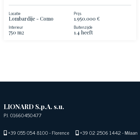
Locatie
Prijs
Lombardije - Como
1.950.000 €
Interieur
Buitenzijde
750 m2
1.4 heeft
LIONARD S.p.A. s.u.
P.I. 01660450477
+39 055 054 8100
- Florence
+39 02 2506 1442
- Milaan