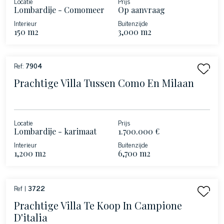
Locatie
Prijs
Lombardije - Comomeer
Op aanvraag
Interieur
Buitenzijde
150 m2
3,000 m2
Ref:
7904
Prachtige Villa Tussen Como En Milaan
Locatie
Prijs
Lombardije - karimaat
1.700.000 €
Interieur
Buitenzijde
1,200 m2
6,700 m2
Ref |
3722
Prachtige Villa Te Koop In Campione
D'italia