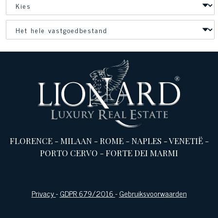
FLORENCE
-
MILAAN
-
ROME
-
NAPLES
-
VENETIË
-
PORTO CERVO
-
FORTE DEI MARMI
Privacy
-
GDPR 679/2016
-
Gebruiksvoorwaarden