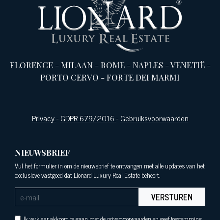
FLORENCE
-
MILAAN
-
ROME
-
NAPLES
-
VENETIË
-
PORTO CERVO
-
FORTE DEI MARMI
Privacy
-
GDPR 679/2016
-
Gebruiksvoorwaarden
NIEUWSBRIEF
Vul het formulier in om de nieuwsbrief te ontvangen met alle updates van het
exclusieve vastgoed dat Lionard Luxury Real Estate beheert.
VERSTUREN
Ik verklaar akkoord te gaan met de privacyoorwaarden en geef toestemming