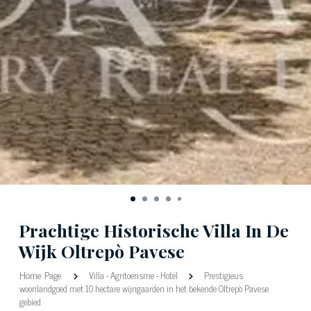
Prachtige Historische Villa In De
Wijk Oltrepò Pavese
Home Page
Villa
-
Agritoerisme
-
Hotel
Prestigieus
woonlandgoed met 10 hectare wijngaarden in het bekende Oltrepò Pavese
gebied