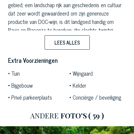
gebied, een landschap rijk aan geschiedenis en cultuur
dat zeer wordt gewaardeerd om zijn genereuze
productie van DOC-wijn, is dit landgoed handig om
Pavia en Piacenza te bereiken, die slechts twintig
kilometer verderop, en Milaan, 60 kilometer verderop.
LEES ALLES
Omringd door het groen van eeuwenoude wijngaarden,
bestaat het grootste deel van het complex uit het
Extra Voorzieningen
prachtige hoofdgebouw: de maximale uitdrukking van
Tuin
Wijngaard
laat 18e-eeuwse Italiaanse architectuur, het beschikt
over een grote binnenplaats met granieten zuilen en
Bijgebouw
Kelder
gemetselde gewelven. Momenteel in gebruik als
Privé parkeerplaats
Conciërge / beveiliging
accommodatie, herbergt het binnen zijn 2.000
vierkante meter ook grote verfijnde ruimtes gewijd aan
ANDERE
FOTO'S
( 59 )
de organisatie van evenementen, ceremonies en
conferenties, waaronder een grote ceremoniële en