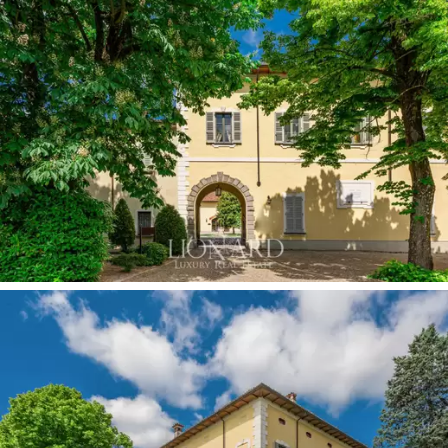
proefruimte met majestueuze Sloveense eikenhouten
vaten.
Dit pand omvat een historisch restaurant, direct
verbonden met het hoofdgebouw, de conciërgewoning
en enkele nevenruimten.
Gelegen in de
Oltrepò Pavese
, een zeer levendig
gebied vol evenementen, vooral in de zomer, is het de
perfecte setting voor diegenen die in de natuur willen
verblijven zonder het gemak op te geven om snel het
centrum van Pavia, Piacenza of Milaan te bereiken.