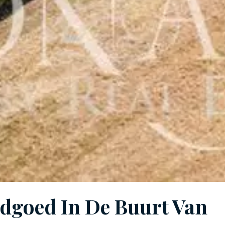
dgoed In De Buurt Van