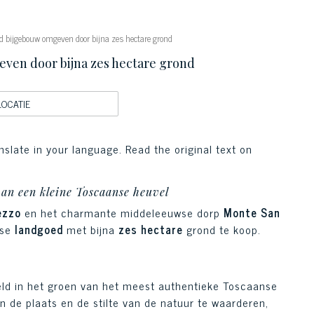
erd bijgebouw omgeven door bijna zes hectare grond
even door bijna zes hectare grond
LOCATIE
nslate in your language. Read the original text on
an een kleine Toscaanse heuvel
ezzo
en het charmante middeleeuwse dorp
Monte San
wse
landgoed
met bijna
zes hectare
grond te koop.
eld in het groen van het meest authentieke Toscaanse
n de plaats en de stilte van de natuur te waarderen,