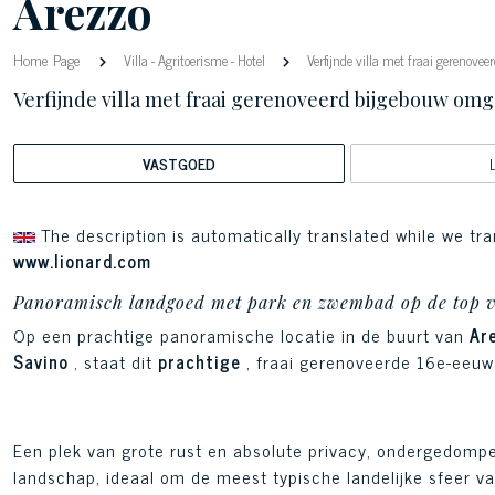
Arezzo
Home Page
Villa
-
Agritoerisme
-
Hotel
Verfijnde villa met fraai gerenove
Verfijnde villa met fraai gerenoveerd bijgebouw omg
VASTGOED
The description is automatically translated while we tra
www.lionard.com
Panoramisch landgoed met park en zwembad op de top v
Op een prachtige panoramische locatie in de buurt van
Ar
Savino
, staat dit
prachtige
, fraai gerenoveerde 16e-eeu
Een plek van grote rust en absolute privacy, ondergedomp
landschap, ideaal om de meest typische landelijke sfeer va