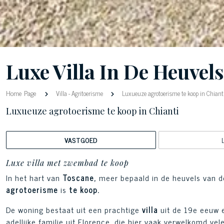
Luxe Villa In De Heuvel
Home Page
Villa
-
Agritoerisme
Luxueuze agrotoerisme te koop in Chiant
Luxueuze agrotoerisme te koop in Chianti
VASTGOED
Luxe villa met zwembad te koop
In het hart van
Toscane,
meer bepaald in de heuvels van de
agrotoerisme
is
te koop.
De woning bestaat uit een prachtige
villa
uit de 19e eeuw e
adellijke familie uit Florence, die hier vaak verwelkomd v