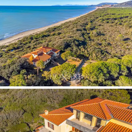
De villa, het resultaat van een vakkundige planning,
beslaat in totaal
589 m²
en biedt in totaal
12
slaapkamers
. Dit charmante landgoed valt op door zijn
grote ramen
met uitzicht op de turquoise zee en door
het verfijnde gebruik van
travertijn.
De
elegante
historische afwerkingen
geven dit landgoed een uniek
karakter en een verhaal dat de verfijning van Italiaans
vakmanschap en design vertelt. Het interieur van de
villa is een
perfecte balans tussen elegantie en
functionaliteit
. Op de begane grond bevindt zich een
ruime kamer
met een prachtig uitzicht op
zee,
een
ingerichte
keuken
, een
hoofdslaapkamer
met uitzicht,
een inloopkast, een en suite badkamer en een tweede
slaapkamer. Op de bovenste verdieping is er een grote
en
prachtige woonkamer met een terracotta open