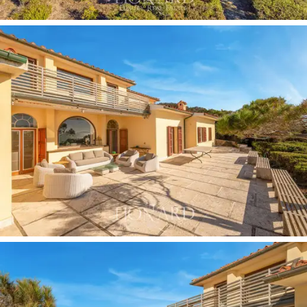
Dit prachtige pand te koop in Castiglione della Pescaia,
in de provincie Grosseto, is een symbool van een
exclusieve levensstijl
, in perfecte harmonie met het
landschap en de cultuur van de plaats. Dit landgoed
biedt niet alleen een
bevoorrechte ligging
en directe
toegang tot de zee, maar ook de rust van een
residentie midden in de natuur, met alle gemakken van
een moderne luxe villa. De ligging van de villa maakt het
de ideale plek om andere wonderen van de Toscaanse
kust te verkennen, zoals Porto Ercole, Monte
Argentario en Baratti, en om beroemde eilanden zoals
Elba en Giglio te ontdekken.