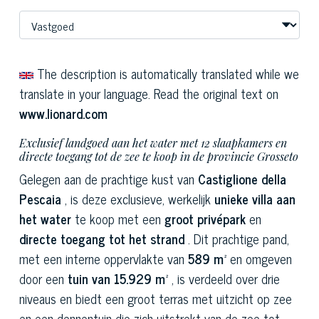
The description is automatically translated while we
translate in your language. Read the original text on
www.lionard.com
Exclusief landgoed aan het water met 12 slaapkamers en
directe toegang tot de zee te koop in de provincie Grosseto
Gelegen aan de prachtige kust van
Castiglione della
Pescaia
, is deze exclusieve, werkelijk
unieke
villa aan
het water
te koop met een
groot privépark
en
directe toegang tot het strand
. Dit prachtige pand,
met een interne oppervlakte van
589 m²
en omgeven
door een
tuin van 15.929 m²
, is verdeeld over drie
niveaus en biedt een groot terras met uitzicht op zee
en een dennentuin die zich uitstrekt van de zee tot