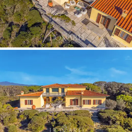
haard
en
grote boogramen
die de zee omlijsten,
talrijke slaapkamers met eigen badkamers en een
panoramisch terras
met een grenzeloos uitzicht op
de kristalheldere zee van de Toscaanse kust. Op de
begane grond bevinden zich een
garage
, een
zelfstandig appartement
en talrijke bijkeukens.
De villa is omgeven door een
groot privépark van
meer dan 15.000 m²,
dat
exclusieve privacy
aan het
pand geeft en helpt een magische en privésfeer te
creëren. In deze betoverende buitenruimte zijn er
verschillende ontspanningsruimtes in de open lucht,
waaronder een tuinhuisje met uitzicht op Monte
Argentario, het eiland Elba en het eiland Giglio. De tuin,
die tot aan de kust reikt, biedt een
directe verbinding
met de natuur
en de rust van het privéstrand.