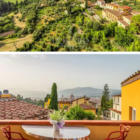
Ši žavinga vila turi daug puikių savybių, be savo grožio, ji
taip pat siūlo komfortą, nes joje yra dvigubas įėjimas
pėstiesiems ir važiuojamoji dalis, kuri šioje vietovėje yra
labai reta. Jį užbaigia vidinis liftas ir du garažai po du
automobilius.
Šis prabangus turtas yra puiki vieta mėgautis privatumu
ir ramybe netoli nuo
nuostabios Florencijos paslaugų.