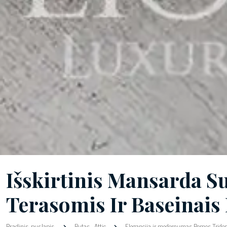
Išskirtinis Mansarda 
Terasomis Ir Baseinais
Pradinis puslapis
Butas
-
Attic
Elegancija ir modernumas Romos Tride