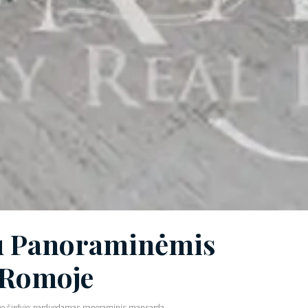
Su Panoraminėmis
 Romoje
no širdyje: parduodamas panoraminis mansarda