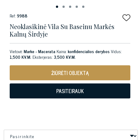
Ref:
9988
Neoklasikinė Vila Su Baseinu Markės
Kalnų Širdyje
Vietovė:
Marke - Macerata
Kaina:
konfidencialios derybos
Vidus:
1,500 KV.M.
Eksterjeras:
3,500 KV.M.
ŽIŪRĖTI OBJEKTĄ
PASITEIRAUK