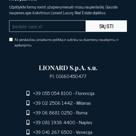
Užpildykite formą norint užsiprenumeruoti mūsų naujienlaiškį. Gausite
naujienas apie išskirtinius Lionard Luxury Real Estate objektus.
SIŲSTI
Aš perskaičiau privatumo politiką ir sutinku su duomenų naudojimu ir
apdorojimu
LIONARD S.p.A. s.u.
P.I. 01660450477
+39 055 054 8100
- Florencija
+39 02 2506 1442
- Milanas
+39 06 8681 0250
- Roma
+39 081 1938 4400
- Naples
+39 041 267 6500
- Venecija