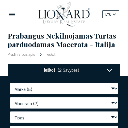
LTU
Prabangus Nekilnojamas Turtas
parduodamas Macerata - Italija
Pradinis puslapis
Ieškoti
Ieškoti
(2 Savybės)