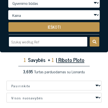
IEŠKOTI
1
Savybės
+
1
Į Riboto Ploto
3,695
Turtas parduodamas su Lionardu