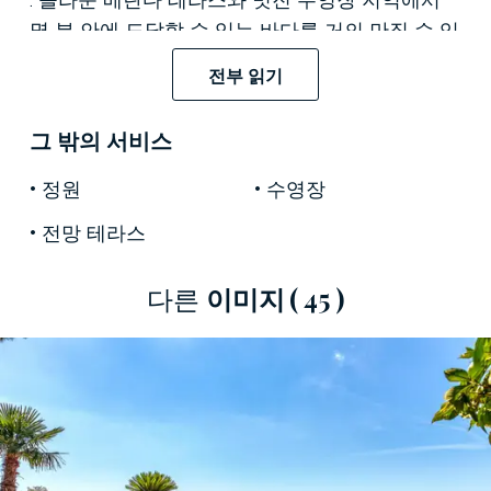
몇 분 안에 도달할 수 있는 바다를 거의 만질 수 있
습니다.
전부 읽기
다채롭고 지중해의 향기가 가득한 아름다운 개인
정원으로 둘러싸인 이 250제곱미터의 3층 건물은
그 밖의 서비스
독특한 건축물이 돋보입니다. 손님 접대에 이상적
정원
수영장
인 거실의 넓은 객실은 4개의 침실과 3개의 욕실
이 있습니다. 구석구석 여기에서 피난처를 찾은 아
전망 테라스
름다운 자연의 따뜻한 포옹이 창문을 통해 스며들
어 몸과 마음을 따뜻하게 합니다.
다른
이미지
( 45 )
야외 공간에는 장엄한 올리브 나무, 소철, 세속적
인 소나무 사이에 바다가 내려다보이는 넓은 베란
다 테라스가 있으며 소파, 식탁, 편안한 좌석이 있
는 거실이 있어 Ischia의 태양을 감상하기에 완벽한
코너를 제공합니다. . 가장 탁 트인 지점에 위치한