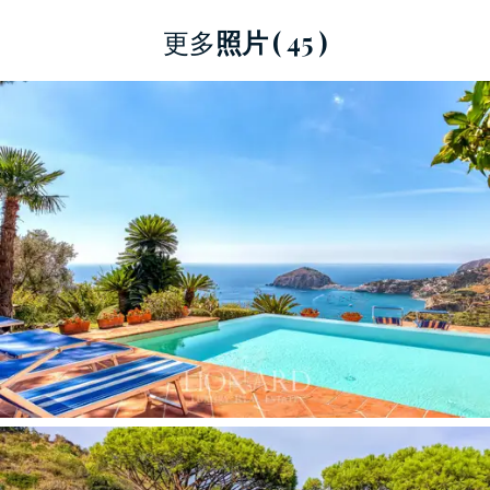
之間，俯瞰大海的大型陽台露台是欣賞伊斯基亞
更多
照片
( 45 )
陽光的完美角落，因為它們配備了帶沙發、餐桌
和舒適座椅的客廳.奇妙的游泳池位於最全景的位
置，僅面對大海的天藍色。