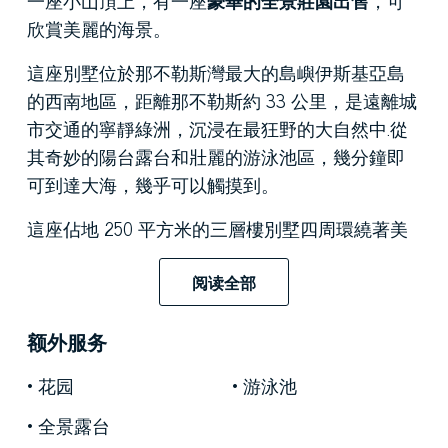
欣賞美麗的海景。
這座別墅位於那不勒斯灣最大的島嶼伊斯基亞島
的西南地區，距離那不勒斯約 33 公里，是遠離城
市交通的寧靜綠洲，沉浸在最狂野的大自然中.從
其奇妙的陽台露台和壯麗的游泳池區，幾分鐘即
可到達大海，幾乎可以觸摸到。
這座佔地 250 平方米的三層樓別墅四周環繞著美
麗的私家花園，色彩繽紛，充滿地中海氣息，以
其獨特的建築風格脫穎而出。起居區的寬敞客房
阅读全部
非常適合招待客人，兩側設有四間臥室和三間浴
室。在每一個角落，美麗的大自然溫暖的懷抱，
额外服务
在這裡找到了避難所，透過窗戶滲透進來，溫暖
花园
游泳池
著身體和靈魂。
全景露台
在戶外空間，在雄偉的橄欖樹、蘇鐵和世俗松樹