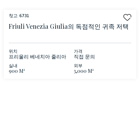
참고:
6731
Friuli Venezia Giulia의 독점적인 귀족 저택
위치
가격
프리울리 베네치아 줄리아
직접 문의
- 포르데논
실내
외부
900 M²
3,000 M²