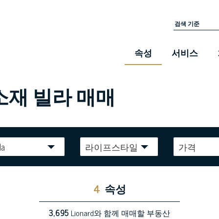
속성
서비스
소재 빌라 매매
la
라이프스타일
가격
4
속성
3,695
Lionard와 함께 매매할 부동산