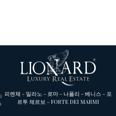
피렌체
-
밀라노
-
로마
-
나폴리
-
베니스
-
포
리
르투 체르보
-
FORTE DEI MARMI
투