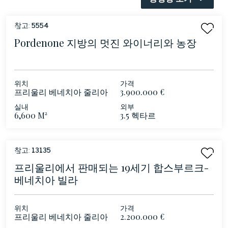
참고:
5554
Pordenone 지방의 멋진 와이너리와 농장
위치
가격
프리울리 베네치아 줄리아
3.900.000 €
- 모르 사노 알 탈리아 멘
실내
외부
토-포르 데 노네
6,600 M²
3.5 헥타르
참고:
13135
프리울리에서 판매되는 19세기 합스부르크-
베네치아 빌라
위치
가격
프리울리 베네치아 줄리아
2.200.000 €
- 포르데노네