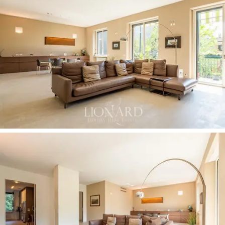
저택의 두 번째 별관에는
더블 침실 2개가 추가로
마련되어 있으며,
그중 하나는
전용 발코니를
갖추
고 있습니다. 또한 마스터 스위트룸과 동일한 수준
의 고급 마감으로 꾸며진 욕실 2개가 있습니다. 이
공간에는 침실 1개, 세탁실, 그리고
맞춤 제작된 드
레스룸이 있습니다.
이 아파트는 샤워
시설이 갖춰진 게스트 욕실과
수납 공간을 갖추고 있습니다. 특히, 벽걸이형 오
디오 시스템이 설치되어 있는 것이
눈에 띕니다.
에어컨은 두 개의 독립적인 장치로 구성되어
거실
과 침실을 각각 냉난방할 수 있습니다. 난방은 라
디에이터를 통해 제공됩니다.