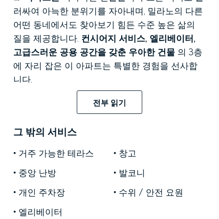
러싸여 아늑한 분위기를 자아내며, 밀라노의 다른
어떤 동네에서도 찾아보기 힘든 수준 높은 삶의
질을 제공합니다.
컨시어지 서비스, 엘리베이터,
고급스러운 공용 공간을 갖춘 우아한 건물
의 3층
에 자리 잡은 이 아파트는 특별한 경험을 선사합
니다.
최고급 기준으로 완벽하게 리모델링된
이 아파트
전부 읽기
는
남동쪽과 서쪽으로 탁 트인 전망을 자랑하며,
하루 종일 모든 방에 자연광이 가득 들어옵니다.
그 밖의 서비스
보안문이 설치된 이중 출입구,
두 개의 주차 공간
거주 가능한 테라스
창고
(소유주 협회와 협의된 요금 적용), 그리고 두 개의
지하실을 갖추고 있습니다. 이러한 특징들은 완벽
중앙 난방
발코니
한 품질과 편리한 생활을 모두 만족시키는, 바로
개인 주차장
수위 / 안전 요원
입주 가능한 주택을 만들어줍니다.
엘리베이터
두 개의 강화된 출입구를
갖춘 이 구조는 거실과