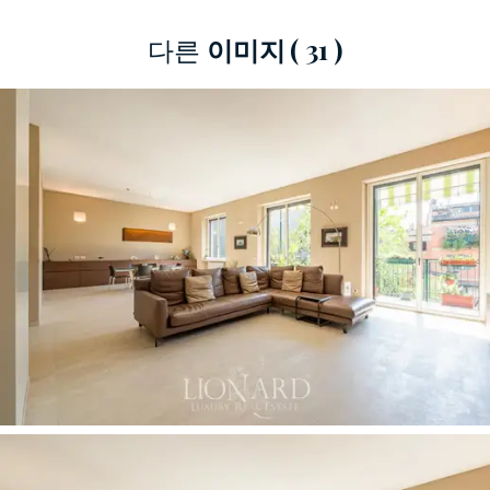
침실 공간으로의 독립적인 접근을 가능하게 합니
다른
이미지
( 31 )
다. 넓고 밝은 거실에는 오후 햇살을 가득 받을 수
있는
서향 발코니가
있습니다. 복도를 통해 거실과
최고급 가전제품으로 완비된
디자이너 주방 겸 식
사 공간
이 깔끔하게 분리되어 있습니다. 주방과
다용도 발코니의 연결은 거실 공간을 방해하지 않
으면서 집의 공간을 효율적으로 활용할 수 있도록
해줍니다. 이 아파트의 이쪽 공간에서 역시 복도를
통해 마스터 침실과 두 번째 침실로 연결됩니다.
안방은
넉넉한 크기를 자랑하며,
샤워부스와 터키
식 욕조가 완비된 욕실이 딸려 있습니다. 욕실은
도자기 타일, 모자이크, 고급 설비 등 모든 디테일
에 심혈을
기울여 마감되었습니다. 인접한 방은 침
실로 사용하거나 작업 공간으로 활용할 수 있습니
다.