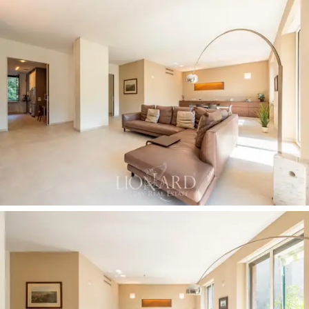
vaatehuone.
Asunnossa on vieraskylpyhuone suihkulla ja varastotila.
Lopuksi huomionarvoisista ominaisuuksista erottuu
sisäänrakennettu seinään kiinnitetty
äänentoistojärjestelmä
.
Ilmastointijärjestelmä
koostuu kahdesta itsenäisestä yksiköstä,
jotka
mahdollistavat oleskelu- ja makuutilojen erillisen säädön.
Keskuslämmitys on patterilämmitys.