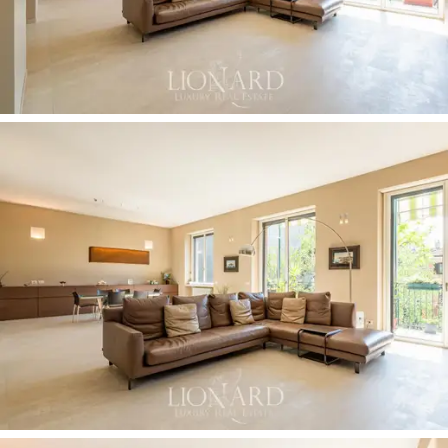
Tässäkin asunnon siivessä on käytävän kautta pääsy
kahteen huoneeseen: päämakuuhuoneeseen ja toiseen
makuuhuoneeseen.
Päämakuuhuone
on reilun kokoinen ja siinä on
oma
kylpyhuone, jossa on suihku ja turkkilainen sauna.
Kylpyhuone
on viimeistelty kivilaatoilla, mosaiikeilla ja
korkealaatuisilla kalusteilla jokaisessa yksityiskohdassa.
Viereistä huonetta voidaan käyttää makuuhuoneena tai
työtilana.
Kartanon toisessa siivessä on
kaksi ylimääräistä
kahden hengen makuuhuonetta,
joista toisessa on
oma parveke,
sekä kaksi kylpyhuonetta, jotka on
viimeistelty yhtä korkeatasoisesti kuin päämakuuhuone.
Alueen täydentävät toinen makuuhuone,
kodinhoitohuone ja
mittatilaustyönä tehty