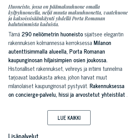
Huoneisto, jossa on päämakuuhuone omalla
kylpyhuoneella, neljä muuta makuuhuonetta, vaatehuone
ja kaksoissisäänkäynti yhdellä Porta Romanan
halutuimmista kaduista.
Tämä
290 neliömetrin huoneisto
sijaitsee elegantin
rakennuksen kolmannessa kerroksessa
Milanon
autenttisimmalla alueella,
Porta Romanan
kaupunginosan hiljaisimpien osien joukossa.
Historialliset rakennukset, vehreys ja intiimi tunnelma
tarjoavat laadukasta arkea, johon harvat muut
milanolaiset kaupunginosat pystyvät.
Rakennuksessa
on concierge-palvelu, hissi ja arvostetut yhteistilat
.
Täysin korkeimpien standardien mukaisesti
remontoidussa
asunnossa on
kolminkertainen
LUE KAIKKI
kaakkoon-länteen suuntautuminen,
mikä varmistaa
luonnonvalon tulvimisen jokaiseen huoneeseen koko
Lisäpalvelut