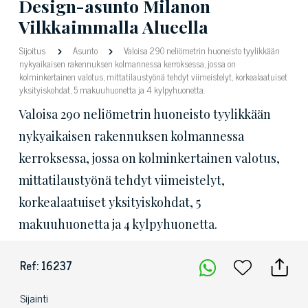
Design-asunto Milanon
Vilkkaimmalla Alueella
Sijoitus
Asunto
Valoisa 290 neliömetrin huoneisto tyylikkään
nykyaikaisen rakennuksen kolmannessa kerroksessa, jossa on
kolminkertainen valotus, mittatilaustyönä tehdyt viimeistelyt, korkealaatuiset
yksityiskohdat, 5 makuuhuonetta ja 4 kylpyhuonetta.
Valoisa 290 neliömetrin huoneisto tyylikkään
nykyaikaisen rakennuksen kolmannessa
kerroksessa, jossa on kolminkertainen valotus,
mittatilaustyönä tehdyt viimeistelyt,
korkealaatuiset yksityiskohdat, 5
makuuhuonetta ja 4 kylpyhuonetta.
Ref: 16237
Sijainti