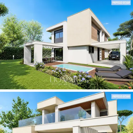
호해지면서
외부 현관
과 야외 공간으로 자연스럽
게 연결됩니다. 세련되고 미니멀한 건축 콘셉트를
바탕으로 공간의 유동성과 풍부한 자연광을 극대
화하여 층 전체에 빛이 끊김 없이 흐르도록 했습
니다. 1층에는 게스트 욕실과 세탁실도 마련되어
있습니다.
침실 공간은
각각 전용 욕실을 갖춘 4개의 침실로
구성되어 있으며,
각 방의 프라이버시와 독립성을
완벽하게 보장하도록 배치되어 있습니다. 최고 수
준의 생활 기준을 충족하는 이 공간은 다양한 용
도로 활용 가능하며, 가족 단위 여행객은 물론 손
님에게도 최상의 편안함을 제공합니다.
약 1,000제곱미터 규모의 개인 정원은
다양한 방
식으로 야외 공간을 즐길 수 있도록 설계되었습니
다.
개방형 거실 공간과 온수 욕조는
주변의 녹지