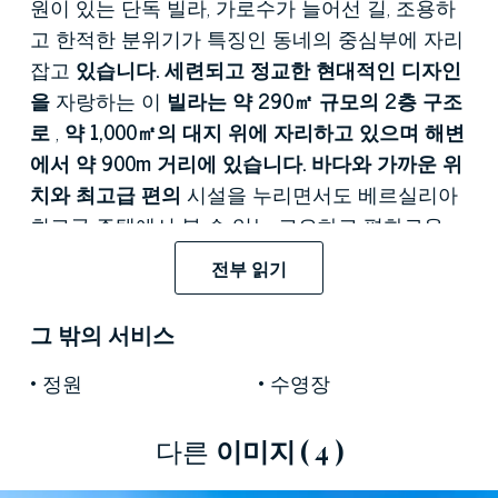
원이 있는 단독 빌라, 가로수가 늘어선 길, 조용하
고 한적한 분위기가 특징인 동네의 중심부에 자리
잡고
있습니다. 세련되고 정교한 현대적인 디자인
을
자랑하는 이
빌라는
약 290㎡ 규모의 2층 구조
로
,
약 1,000㎡의 대지 위에 자리하고 있으며 해변
에서 약 900m 거리에 있습니다. 바다와 가까운 위
치와 최고급 편의
시설을 누리면서도 베르실리아
최고급 주택에서 볼 수 있는 고요하고 평화로운
분위기를 동시에 만끽할 수 있는 최적의 입지입니
전부 읽기
다.
그 밖의 서비스
매물 정보에 포함된 이미지는 해당 부동산의 최종
모습을 보여주기 위해 제작된 디자인 렌더링 이미
정원
수영장
지입니다.
1층은
넓은 개방형 거실 공간을
중심으로 설계되
다른
이미지
( 4 )
었으며,
큰 창문을
통해 실내와 실외의 경계가 모