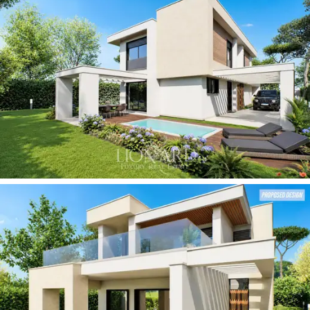
una lavanderia completano le dotazioni del piano.
La zona notte ospita
quattro camere da letto, tutte
dotate di bagno en suite
, distribuite in modo da
garantire piena privacy e indipendenza a ciascun
ambiente. Una soluzione che risponde ai più elevati
standard abitativi e che apre il ventaglio di flessibilità
che permette tanto un uso familiare della villa, quanto
la possibilità di offrire massimo comfort agli ospiti.
Il
giardino privato di circa 1000 mq
è progettato per
offrire diverse modalità di fruizione degli spazi
all'aperto: l'
area living en plein air
e la
vasca
idromassaggio
sono perfettamente integrate nel
verde circostante creando un ambiente outdoor di
qualità, dove la vegetazione contribuisce a garantire
privacy.
Ampie terrazze panoramiche
completano gli