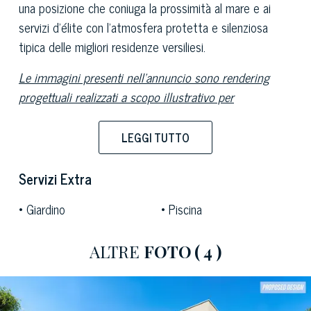
una posizione che coniuga la prossimità al mare e ai
servizi d'élite con l'atmosfera protetta e silenziosa
tipica delle migliori residenze versiliesi.
Le immagini presenti nell'annuncio sono rendering
progettuali realizzati a scopo illustrativo per
rappresentare la proprietà nella sua configurazione
definitiva.
LEGGI TUTTO
Il piano terra è concepito attorno a una
grande zona
Servizi Extra
living open space
che si apre con continuità verso il
porticato esterno
e l'area outdoor, attraverso
ampie
Giardino
Piscina
superfici vetrate
che assottigliano i confini tra interno
ed esterno. Il concept architettonico è raffinato e
ALTRE
FOTO
( 4 )
minimale, con particolare attenzione alla fluidità degli
spazi e alla qualità della luce naturale, che percorre
l'intero piano senza interruzioni. Un bagno di servizio e