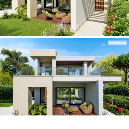
spazi esterni, offrendo ulteriori ambienti di sosta e
convivialità. I
posti auto coperti
rispondono con
eleganza alle esigenze pratiche di una clientela abituata
agli standard delle residenze di pregio.