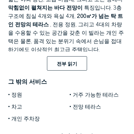
막힘없이 펼쳐지는 바다 전망이
특징입니다. 3층
구조에 침실 4개와 욕실 4개,
200㎡가 넘는 탁 트
인 전망의 테라스
, 전용 정원, 그리고 4대의 차량
을 수용할 수 있는 공간을 갖춘 이 빌라는 개인 주
택은 물론, 품격 있는 분위기 속에서 손님을 접대
하기에도 이상적인 최고급 주택입니다.
1층은
거실 공간의 자연스러운 연장선으로 설계된
전부 읽기
120㎡가 넘는 멋진 테라스로 연결됩니다. 이곳에
서는 항구, 마을의 실루엣, 그리고 수평선까지 한
그 밖의 서비스
눈에 들어오는 탁 트인 전망을 감상하며 실내와
정원
거주 가능한 테라스
실외가 끊임없이 소통하는 듯한 느낌을 받을 수
있습니다. 실내는 양쪽으로 창문이 나 있는 거실,
차고
전망 테라스
다이닝 공간, 서비스 마당으로 연결되는 별도의 주
개인 주차장
방, 그리고 욕실로 구성되어 있습니다. 약 140㎡ 규
모의
테라스형 측면 정원은
그늘진 휴식 공간과