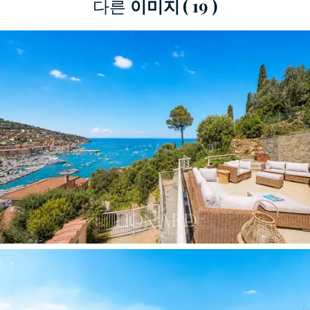
다른
이미지
( 19 )
아름다운 파노라마 전망을 제공하여 야외 공간의
활용도를 더욱 높여줍니다.
위층에는 침실, 트윈 침실, 싱글 침실(공용 욕실 포
함) 등 주요
침실 공간이
있으며, 모든 침실은
87㎡
규모의 탁 트인 전망을 자랑하는 두 번째 테라스
로 바로 연결됩니다.
별도의 출입구가 있는 이 층
은 공간 활용도를 높이고 집 안 각 공간 간의 완벽
한 독립성을 보장합니다.
지하층은 이중 차고와 내부적으로 연결되어 있으
며, 자연 채광이 풍부한
서비스 공간을
갖추고 있
습니다. 이 공간에는 욕실이 딸린 침실이 하나 더
있어 손님이나 직원을 위한 공간으로 안성맞춤입
니다. 건물에는 최첨단 홈 자동화 시스템이 완비되
어 있습니다. 원격 제어식 개별 난방 및 냉방 시스
템, 경보 및 CCTV 시스템, 자동 정원 관개 시스템