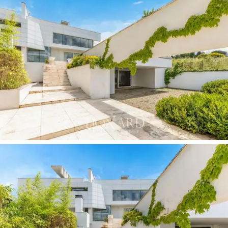
아래층에 빌라를 완성하는 것은
실내 수영장, 사우
나,
영화관
을 갖춘
웰니스 공간
과 침실 2개, 욕실,
세탁실로 구성된
여유 공간
입니다. 이 숙박 시설
은
중앙 집중식 홈 자동화 시스템,
바닥 난방, 모든
객실의 에어컨 및 비디오 감시 시스템을 갖추고
있습니다.
720제곱미터 규모의
정원에는
조명이 설치되어
있으며 야외 휴식 공간과 주차 공간을 갖추고 있
어 즐거운 시간을 보내기에 이상적인 여러 야외
휴식 공간과 식사 공간을 제공합니다.
Arezzo
지방의
Bucine 근처에서 판매되는 이 현대
적인 디자인 빌라는
모든 편의를 갖춘 현대적인
빌라를 찾는 사람들에게 이상적입니다.