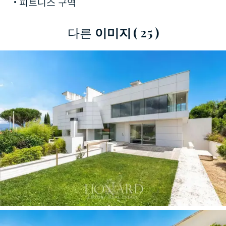
피트니스 구역
문 덕분에 채광이 좋은 넓은 객실을 보유하고 있
습니다. 고품질 마감재와 소재는 눈을 즐겁게 해주
다른
이미지
( 25 )
는 우아한 공간을 연출합니다. 이 숙소의 특별한
특징은
실내 미기후를 제어하는 것
입니다. 이는
야외 녹지에서 신선한 공기가 자연스럽게 유입되
는
최첨단
시스템을 통해 보장됩니다.
이 층에는 넓은 테라스로 연결되는 벽으로 나뉘지
않은 오픈 플랜 구조의 거실, 외부와 하나가 되는
대나무 식물이 있는 유리 식당, 손님용 욕실, 아름
다운 석회화 바닥과 대형 창문을 갖춘 디자이너
주방이 있습니다.
침실 공간은
전용 욕실과 대형 옷장을 갖춘 마스
터 스위트룸, 더블 침실 2개 및 욕실로 구성되어
있습니다.