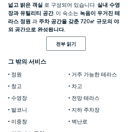
넓고 밝은 객실
로 구성되어 있습니다.
실내 수영
장과 유틸리티 공간.
이 숙소는
녹음이 우거진 테
라스 정원
과
주차 공간을 갖춘 720㎡ 규모의 야
외 공간으로 완성됩니다.
토스카나 동부,
거의
움브리아
국경에 접해 있는
전부 읽기
중세 도시
아레초
는 역사, 예술, 문화의 중심지이
며, 도시 정상에 우뚝 솟아 있는
아레초 대성당과
그 밖의 서비스
같은 건축학적 아름다움을 자랑합니다.
건축되었
정원
거주 가능한 테라스
으며
Palazzo Comunale이 있습니다.
아레초
(Arezzo) 지방에는 역사가 풍부한 매혹적인 마을인
창고
차고
Bucine이
있으며, 매력적인 토스카나 시골로 둘러
수영장
전망 테라스
싸여 있으며 자연과 접촉하는 다양한 활동과 맛있
는 지역 특산품을 제공하여 이 그림 같은 장소를
발코니
지하 주차장
완전히 경험할 수 있습니다.
이중창
벽난로
1층에 위치한 이 숙소는 최근 개조되었으며, 큰 창