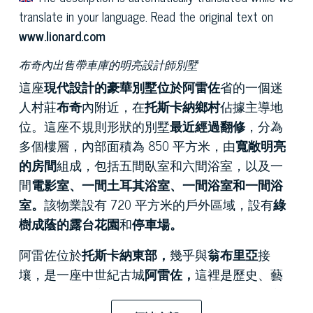
translate in your language. Read the original text on
www.lionard.com
布奇內出售帶車庫的明亮設計師別墅
這座
現代設計的豪華別墅位於
阿雷佐
省的一個迷
人村莊
布奇
內附近，在
托斯卡納鄉村
佔據主導地
位。這座不規則形狀的別墅
最近經過翻修
，分為
多個樓層，內部面積為 850 平方米，由
寬敞明亮
的房間
組成，包括五間臥室和六間浴室，以及一
間
電影室、一間土耳其浴室、一間浴室和一間浴
室。
該物業設有 720 平方米的戶外區域，設有
綠
樹成蔭的露台花園
和
停車場。
阿雷佐位於
托斯卡納東部，
幾乎與
翁布里亞
接
壤，是一座中世紀古城
阿雷佐，
這裡是歷史、藝
術和文化的中心，擁有眾多建築之美，例如矗立
在這座城市山頂的
阿雷佐大教堂
建成了，還有
市