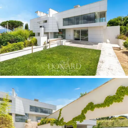
板和大窗戶的設計師廚房。
睡眠區
包括附私人浴室和步入式衣櫃的主套房、
兩間雙人臥室和一間浴室。
別墅下層設有
健康區
，配有
室內游泳池、桑拿浴
室、
電影室
以及由兩間臥室、一間浴室和一間洗
衣房組成的
備用區域
。該飯店擁有
中央家庭自動
化系統、
地暖、所有客房的空調和視訊監控系
統。
720 平方公尺的
花園
配有照明設施，並設有多個
戶外休閒和用餐區，是戶外歡樂時光的理想場
所，還設有停車區。
這座位於
阿雷佐
省
布奇內附近待售的現代設計別
墅
非常適合那些正在尋找配備所有舒適設施的現
代別墅的人。