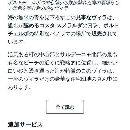
ポルトチェルボの中心部から数歩離れた海の素晴らし
い景色を望む魅力的なヴィラ
海の無限の青を見下ろすこの
見事なヴィラ
は、
誰もが
認めるコスタ スメラルダ
の真珠、
ポルト
チェルボ
の特別なパノラマの場所で
販売さ
れて
います。
活気ある町の中心部と
サルデーニャ
北部の最も
有名なビーチの近くに戦略的に位置し、細かい
白い砂と透き通った海が特徴のこのヴィラは、
一流のヴィラだけの豪華な住宅団地の真ん中に
あります。
最近改装された 315 平方メートルの内部表面は 2
つのレベルにまたがっており、1,100 平方メート
全て読む
ルの素晴らしい庭園が敷地を囲んでおり、完全
なプライバシーを享受できる完璧な緑のオアシ
追加サービス