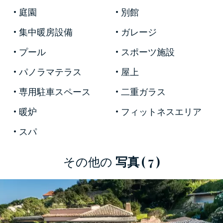
スを提供しています。
庭園
別館
メイン ヴィラの隣の緑豊かな庭園には、屋外ジ
集中暖房設備
ガレージ
ム、トルコ式バス、大きなスイミング プール、2
プール
スポーツ施設
つのプライベート ガレージもあります。便利な
別館には、スタッフ用のベッドルームとサービ
パノラマテラス
屋上
スルームがあります。
専用駐車スペース
二重ガラス
メインハウスの1階には、独立したキッチン、パ
暖炉
フィットネスエリア
ントリー、バーベキュー、マスターベッドルー
ム、3つのダブルベッドルームがあり、すべてバ
スパ
スルーム、ゲスト用バスルーム、ランドリーエ
リアが備わっています。 1 階には 2 番目の大き
その他の
写真
( 7 )
なリビング エリアがあり、壮大なパノラマ テラ
スにアクセスできます。そこからは息をのむよ
うな海の景色を眺めることができます。