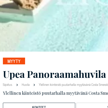
MYYTY
Upea Panoraamahuvila 
Sijoitus
Huvila
Ylellinen kiinteistö puutarhalla myytävänä Costa Smer
Ylellinen kiinteistö puutarhalla myytävänä Costa S
KOHTEET