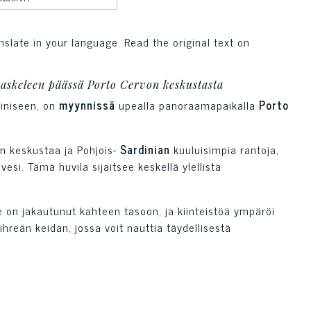
nslate in your language. Read the original text on
askeleen päässä Porto Cervon keskustasta
iniseen, on
myynnissä
upealla panoraamapaikalla
Porto
in keskustaa ja Pohjois-
Sardinian
kuuluisimpia rantoja,
 vesi. Tämä huvila sijaitsee keskellä ylellistä
se on jakautunut kahteen tasoon, ja kiinteistöä ympäröi
hreän keidan, jossa voit nauttia täydellisestä
tosali, turkkilainen sauna, iso uima-allas ja kaksi
oneen ja palveluhuoneen henkilökunnalle.