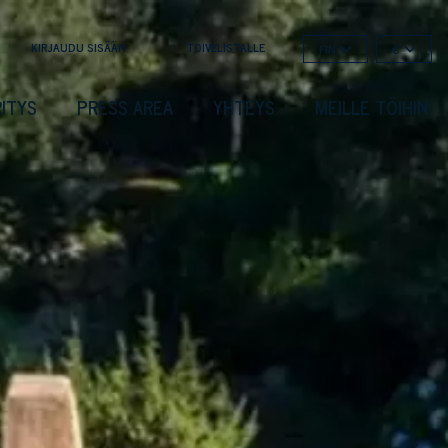
KIRJAUDU SISÄÄN
TOIVELISTALLE
FIN
€
RITYS
PRESS AREA
YHTEYS
MEILLE TÖIHIN