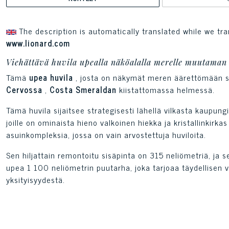
The description is automatically translated while we tra
www.lionard.com
Viehättävä huvila upealla näköalalla merelle muutaman 
Tämä
upea huvila
, josta on näkymät meren äärettömään s
Cervossa
,
Costa Smeraldan
kiistattomassa helmessä.
Tämä huvila sijaitsee strategisesti lähellä vilkasta kaupung
joille on ominaista hieno valkoinen hiekka ja kristallinkirkas
asuinkompleksia, jossa on vain arvostettuja huviloita.
Sen hiljattain remontoitu sisäpinta on 315 neliömetriä, ja 
upea 1 100 neliömetrin puutarha, joka tarjoaa täydellisen vi
yksityisyydestä.
Päähuvilan vieressä, rehevässä puutarhassa on myös ulkokun
yksityistä autotallia. Kätevä lisärakennus tarjoaa makuuhu