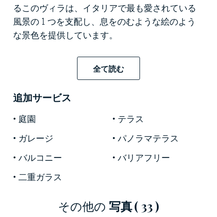
るこのヴィラは、イタリアで最も愛されている
風景の 1 つを支配し、息をのむような絵のよう
な景色を提供しています。
非常に広い緑地に隣接する2,000平方メートルの
プライベートガーデンの快適な静けさに包まれ
全て読む
たこの不動産には、レクリエーションとリラク
ゼーションのためのバーベキューと卓球台を備
追加サービス
えた屋外スペースがあります。
庭園
テラス
235平方メートルに相当する内部表面のレイアウ
ガレージ
パノラマテラス
トは、2つのレベルに分散された4つのアパート
バルコニー
バリアフリー
への分割を予見した最近の設計の結果です。湖
畔に滞在するための特別な家として高く評価さ
二重ガラス
れ、街のアトラクションに近いため、キッチ
ン、ベッドルーム、専用バスルームを備えた4つ
その他の
写真
( 33 )
の設備の整ったアパートメントがあります。