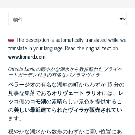
The description is automatically translated while we
translate in your language. Read the original text on
www.lionard.com
Oliveto Larioの穏やかな湖水から数歩離れたプライベ
ートガーデン付きの有名なパノラマヴィラ
ベラージオ
の有名な湖畔の町からわずか 15 分の
見事な集落である
オリヴェート ラリオ
には、
レ
ッコ
側の
コモ湖
の素晴らしい景色を提供するこ
の
美しい最近建てられたヴィラが販売されてい
ます。
穏やかな湖水から数歩のわずかに高い位置にあ