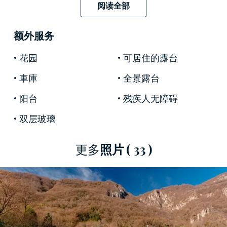
戶外空間配備了燒烤設施和乒乓球桌，供您休閒
阅读全部
放鬆。
额外服务
內表面的佈局，等於 235 平方米，是近期設計的
結果，該設計預見到分為四間公寓，分佈在兩
花园
可居住的露台
層。作為湖邊住宿的專屬住宅，靠近城市的景
車庫
全景露台
點，它非常受歡迎，因此擁有四間設備齊全的公
阳台
残疾人无障碍
寓，配有廚房、臥室和私人浴室。
双层玻璃
四個車庫增加了這家酒店提供的舒適性，非常適
合那些打算獨立移動以探索意大利最迷人的湖畔
更多
照片
( 33 )
小鎮的人，萊科距離酒店僅 13 公里，科莫距離酒
店 30 公里。