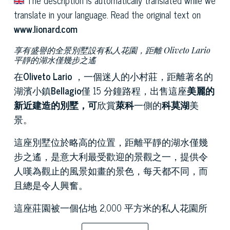
translate in your language. Read the original text on
www.lionard.com
享有盛譽的全景別墅設有私人花園，距離 Oliveto Lario
平靜的湖水僅幾步之遙
在
Oliveto Lario
，一個迷人的小村莊，距離著名的
湖濱小鎮
Bellagio
僅 15 分鐘路程，出售這座
美麗的
新近建造的別墅，可
欣賞
萊科
一側的
科莫湖
美
景。
這座別墅位於略高的位置，距離平靜的湖水僅幾
步之遙，是意大利最受歡迎的景觀之一，提供令
人嘆為觀止的風景如畫的景色，每天都不同，而
且總是令人興奮。
這座莊園被一個佔地 2,000 平方米的私人花園所
環繞，環境宜人寧靜，毗鄰一個非常大的綠地，