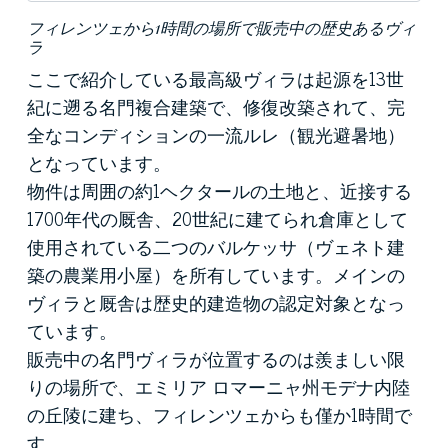
フィレンツェから1時間の場所で販売中の歴史あるヴィ
ラ
ここで紹介している最高級ヴィラは起源を13世
紀に遡る名門複合建築で、修復改築されて、完
全なコンディションの一流ルレ（観光避暑地）
となっています。
物件は周囲の約1ヘクタールの土地と、近接する
1700年代の厩舎、20世紀に建てられ倉庫として
使用されている二つのバルケッサ（ヴェネト建
築の農業用小屋）を所有しています。メインの
ヴィラと厩舎は歴史的建造物の認定対象となっ
ています。
販売中の名門ヴィラが位置するのは羨ましい限
りの場所で、エミリア ロマーニャ州モデナ内陸
の丘陵に建ち、フィレンツェからも僅か1時間で
す。