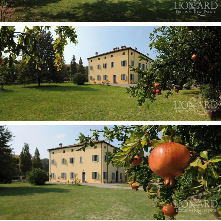
映画“Consonanza imperfetta”が撮影されていること
でも証明出来ます。
販売中の魅惑的なアンティークなヴィラを眺め
ると、すぐに、貴重な建築要素が慎重に保存さ
れて来たことに気が付くでしょう。天井の多く
に残るフレスコ画、柔らかく温かい色調で装飾
された壁。部屋の色調が五感を刺激してくれま
す。
各部屋ごとに独特のスタイルで装飾されてお
り、温かい木のトーンとクラシックなインテリ
アから、最先端のモダンさを求める人まで、
様々なタイプの顧客の好みや要望に対応出来る
ようになっています。