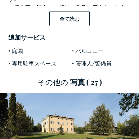
一流住宅の館内の一階は、非常に広大なエント
ランスを抜けると美しいリビングと大きなキッ
全て読む
チンがあります。また、エレガントな読書ルー
ム、朝昼食用のサロンも備わっています。
追加サービス
各階はメイン階段と従業員用階段、エレベータ
ーでつながっています。
庭園
バルコニー
上階へ上がるとナイトゾーンがあり、二階には
専用駐車スペース
管理人/警備員
それぞれに設備の整った広い専用バスルームが
付いた大きく美しい七つの寝室があります。三
その他の
写真
( 27 )
階には三つの寝室があり、こちらも専用バスル
ーム付きです。この階には45平米のスイートル
ームと心地良いビリヤードルームもあります。
客室はセンスの良いインテリアで飾られ、専用
バスルームの他にもテレビとエアコンなど全て
の快適さが備わっています。
このヴィラの価値の高さは、2010年にここで、