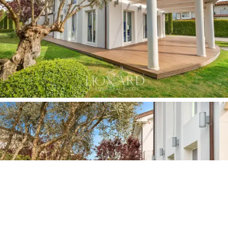
bagno per il personale, una lavanderia e locali tecnici
con accesso indipendente.
All’esterno, la villa è immersa in un
giardino
rigoglioso
dove ogni dettaglio è stato studiato per garantire
privacy e relax. La
piscina
con copertura elettrica, è
posizionata nella parte più riservata della proprietà e
circondata da una pedana in
teak
che può
comodamente ospitare lettini prendisole ed è dotata di
doccia esterna. Il
patio coperto
, arredato con divani,
poltrone e un tavolo da pranzo per dieci persone, è
attrezzato con
cucina da esterno
in acciaio inox, grill,
lavandino, filodiffusione audio e Wi-Fi, ed è
completamente protetto da una zanzariera perimetrale.
La villa è dotata dei più moderni impianti:
domotica
per
luci e allarmi,
videosorveglianza
interna ed esterna,