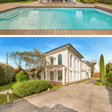
ospiti o trascorrere momenti in famiglia. Una
scala
elicoidale
, realizzata su misura da artigiani toscani,
collega visivamente e fisicamente i vari livelli della villa,
diventando un elemento di design di grande impatto.
Un raffinato ballatoio sospeso si affaccia sul soggiorno e
conduce a una
spaziosa terrazza esterna di circa 60
mq
, ideale per godere del paesaggio o rilassarsi in
totale privacy. La
zona pranzo
, adiacente al soggiorno,
è un ambiente conviviale e luminoso, arredato con un
grande tavolo in legno naturale e sedute di design. La
cucina
è
moderna e funzionale
, attrezzata con
elettrodomestici
di alta gamma e un’isola centrale con
sgabelli per momenti informali.
La zona notte
è un
rifugio di tranquillità e comfort: al piano terra, troviamo
una zona, due bagni con doccia e l’uscita sul grande
patio coperto che si affaccia sulla piscina. Al primo