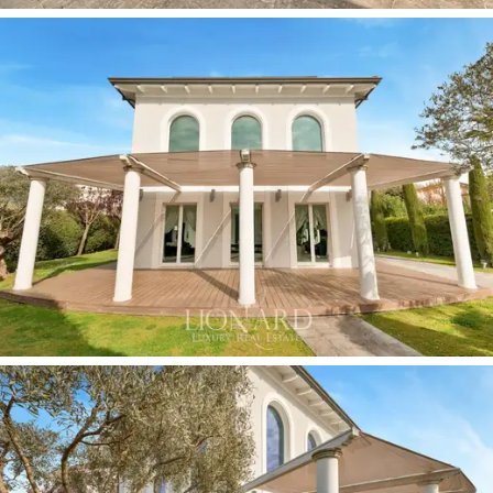
piano, la
camera padronale
si apre su una terrazza con
vista sulle
Alpi Apuane
, ed è dotata di
cabina armadio
e
bagno en-suite
con ampia walk-in shower.
Completano il piano due ulteriori
camere matrimoniali
,
ciascuna con bagno privato e balcone. La mansarda
ospita una
quarta camera
, anch’essa con bagno en-
suite, arredata con grande attenzione al dettaglio in
tonalità neutre e materiali naturali.
Il piano interrato accoglie
una zona dedicata al
benessere e all’intrattenimento
, autentico fiore
all’occhiello della villa: una
palestra
, una spa con
bagno
turco
rivestito in mosaico e
vasca idromassaggio
per
8 persone e una
sala cinema
con videoproiettore 4K
e surround system e zona
bar
per momenti conviviali.
Sempre al piano interrato si trovano una camera con