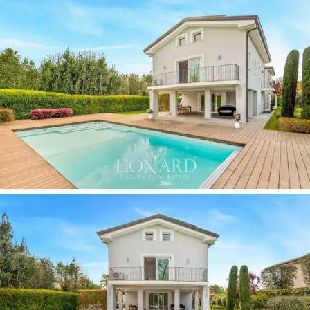
Questa villa da sogno si articola in
tre volumi
architettonici
, che definiscono le aree funzionali
dell’abitazione: la zona giorno e intrattenimento, la
cucina e la zona notte con area wellness. Con
un’estetica ispirata a un design razionalista ma con un
tocco hollywoodiano, l’edificio dialoga armoniosamente
con la
vegetazione mediterranea
circostante e
accoglie al massimo la
luce naturale
, che inonda ogni
ambiente grazie alle ampie superfici vetrate.
Il cuore della villa è il
maestoso soggiorno a doppia
altezza
, un ambiente scenografico dove il bianco
dominante esalta la luce naturale che filtra dalle grandi
vetrate ad arco. L’intero spazio è aperto fino alla
copertura a capanna, creando una sensazione di ariosità
e leggerezza. Al centro della sala, un elegante salotto
definisce l’area conversazione, perfetta per accogliere