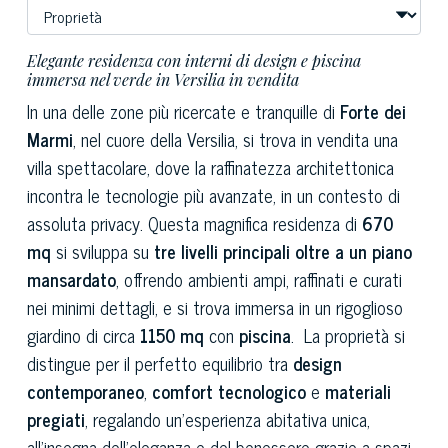
Elegante residenza con interni di design e piscina
immersa nel verde in Versilia in vendita
In una delle zone più ricercate e tranquille di
Forte dei
Marmi
, nel cuore della Versilia, si trova in vendita una
villa spettacolare, dove la raffinatezza architettonica
incontra le tecnologie più avanzate, in un contesto di
assoluta privacy. Questa magnifica residenza di
670
mq
si sviluppa su
tre livelli principali oltre a un piano
mansardato
, offrendo ambienti ampi, raffinati e curati
nei minimi dettagli, e si trova immersa in un rigoglioso
giardino di circa
1150 mq
con
piscina
. La proprietà si
distingue per il perfetto equilibrio tra
design
contemporaneo
,
comfort tecnologico
e
materiali
pregiati
, regalando un’esperienza abitativa unica,
all’insegna dell’eleganza e del benessere grazie a spazi