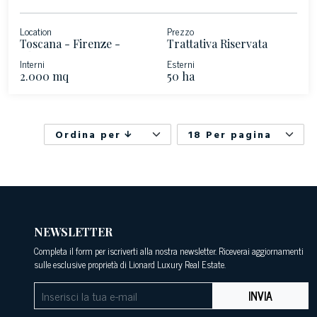
Location
Prezzo
Toscana - Firenze -
Trattativa Riservata
Chianti
Interni
Esterni
2.000 mq
50 ha
Ordina per
18 Per pagina
NEWSLETTER
Completa il form per iscriverti alla nostra newsletter. Riceverai aggiornamenti
sulle esclusive proprietà di Lionard Luxury Real Estate.
INVIA