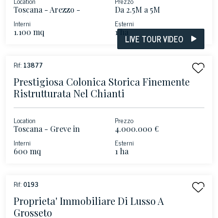
Location
Prezzo
Toscana - Arezzo -
Da 2.5M a 5M
Valdichiana
Interni
Esterni
1.100 mq
1 ha
LIVE TOUR VIDEO
Rif:
13877
Prestigiosa Colonica Storica Finemente
Ristrutturata Nel Chianti
Location
Prezzo
Toscana - Greve in
4.000.000 €
Chianti
Interni
Esterni
600 mq
1 ha
Rif:
0193
Proprieta' Immobiliare Di Lusso A
Grosseto