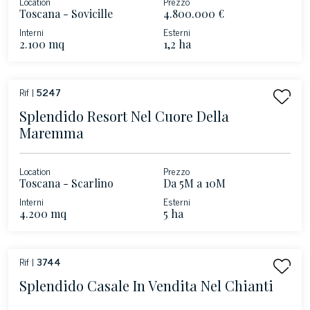
Location
Prezzo
Toscana - Sovicille
4.800.000 €
Interni
Esterni
2.100 mq
1,2 ha
Rif |
5247
Splendido Resort Nel Cuore Della
Maremma
Location
Prezzo
Toscana - Scarlino
Da 5M a 10M
Interni
Esterni
4.200 mq
5 ha
Rif |
3744
Splendido Casale In Vendita Nel Chianti