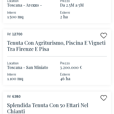
Location
Prezzo
Toscana - Arezzo -
Da 2.5M a 5M
Chianti
Interni
Esterni
1.500 mq
2 ha
Rif:
12700
Tenuta Con Agriturismo, Piscina E Vigneti
Tra Firenze E Pisa
Location
Prezzo
Toscana - San Miniato
3.200.000 €
Interni
Esterni
1.100 mq
46 ha
Rif:
6380
Splendida Tenuta Con 50 Ettari Nel
Chianti