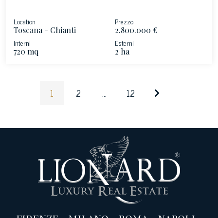
Location
Prezzo
Toscana - Chianti
2.800.000 €
Interni
Esterni
720 mq
2 ha
1
2
...
12