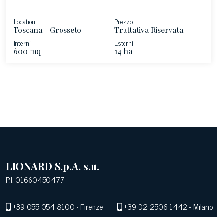
Location
Prezzo
Toscana - Grosseto
Trattativa Riservata
Interni
Esterni
600 mq
14 ha
LIONARD S.p.A. s.u.
P.I. 01660450477
+39 055 054 8100
- Firenze
+39 02 2506 1442
- Milano