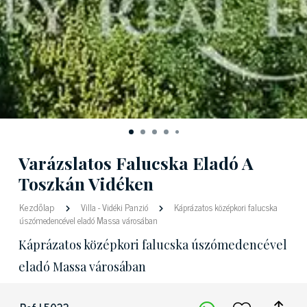
Varázslatos Falucska Eladó A
Toszkán Vidéken
Kezdőlap
Villa
-
Vidéki Panzió
Káprázatos középkori falucska
úszómedencével eladó Massa városában
Káprázatos középkori falucska úszómedencével
eladó Massa városában