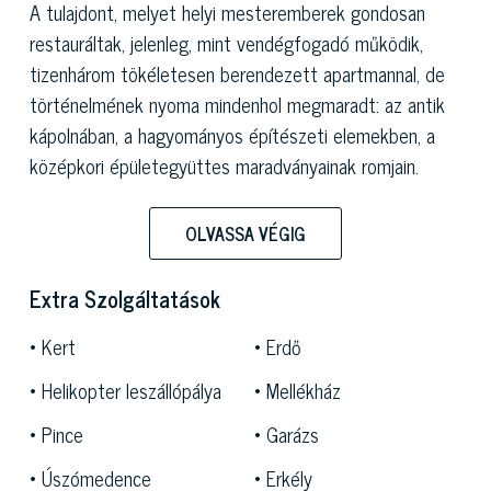
A tulajdont, melyet helyi mesteremberek gondosan
restauráltak, jelenleg, mint vendégfogadó működik,
tizenhárom tökéletesen berendezett apartmannal, de
történelmének nyoma mindenhol megmaradt: az antik
kápolnában, a hagyományos építészeti elemekben, a
középkori épületegyüttes maradványainak romjain.
A rendezett külső tér nemcsak a természetben való
OLVASSA VÉGIG
pihentető sétákhoz, de rendezvények és romantikus
ünnepségek megtartására is ideális, míg a nagy belső
Extra Szolgáltatások
szalon freskókkal és kandallóval akár ötven fő
befogadására is képes.
Kert
Erdő
A kellemes éjszakai megvilágítást élvező külső terek
Helikopter leszállópálya
Mellékház
emellett helyet adnak egy teniszpályának és egy
Pince
Garázs
úszómedencének szoláriummal, melyek a sport és
wellness előnyeit egészítik ki a fitnesz- és
Úszómedence
Erkély