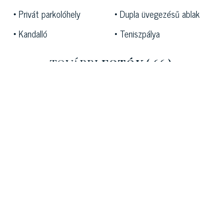
masszázstermekkel együtt, ahol van még egy szauna
Privát parkolóhely
Dupla üvegezésű ablak
és egy gőzfürdő krómterápiával és frigidáriummal.
Kandalló
Teniszpálya
A szabadtéri tevékenységek szerelmeseinek számtalan
szabadidős lehetőség áll rendelkezésre; ráadásul az
TOVÁBBI
FOTÓK
( 66 )
ingatlan stratégiai helyzete lehetővé teszi, hogy fél
órán belül elérje a tengert és olyan helyeket, mint
Versilia, Lerici
, Portovenere és a Cinque Terre.