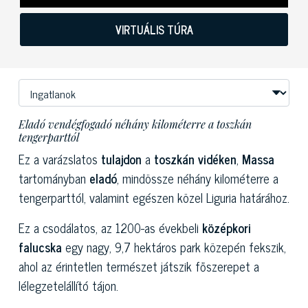
VIRTUÁLIS TÚRA
Eladó vendégfogadó néhány kilométerre a toszkán
tengerparttól
Ez a varázslatos
tulajdon
a
toszkán vidéken
,
Massa
tartományban
eladó
, mindössze néhány kilométerre a
tengerparttól, valamint egészen közel Liguria határához.
Ez a csodálatos, az 1200-as évekbeli
középkori
falucska
egy nagy, 9,7 hektáros park közepén fekszik,
ahol az érintetlen természet játszik főszerepet a
lélegzetelállító tájon.