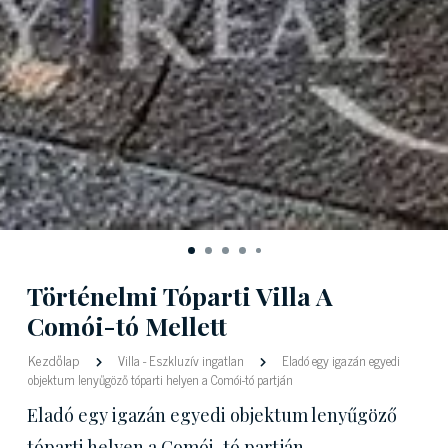
Történelmi Tóparti Villa A
Comói-tó Mellett
Kezdőlap
Villa
-
Eszkluzív ingatlan
Eladó egy igazán egyedi
objektum lenyűgöző tóparti helyen a Comói-tó partján
Eladó egy igazán egyedi objektum lenyűgöző
tóparti helyen a Comói-tó partján