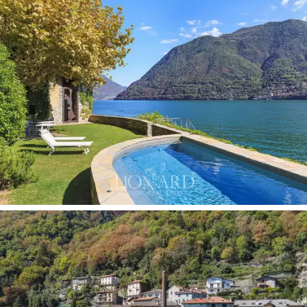
A második szinten egy elegáns, 200 nm-es, akár kilenc
méter magas mennyezetű, tóra néző buliterem
található. A számos erkélyről a város festői rakpartjára
nyílik kilátás, és lélegzetelállító kilátás nyílik
Olaszország legkedveltebb tavára.