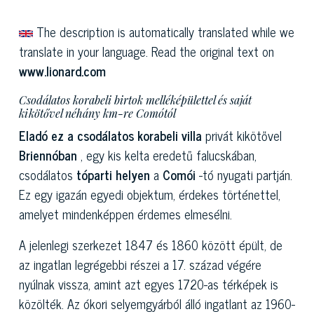
The description is automatically translated while we
translate in your language. Read the original text on
www.lionard.com
Csodálatos korabeli birtok melléképülettel és saját
kikötővel néhány km-re Comótól
Eladó ez a
csodálatos korabeli villa
privát kikötővel
Briennóban
, egy kis kelta eredetű falucskában,
csodálatos
tóparti helyen
a
Comói
-tó nyugati partján.
Ez egy igazán egyedi objektum, érdekes történettel,
amelyet mindenképpen érdemes elmesélni.
A jelenlegi szerkezet 1847 és 1860 között épült, de
az ingatlan legrégebbi részei a 17. század végére
nyúlnak vissza, amint azt egyes 1720-as térképek is
közölték. Az ókori selyemgyárból álló ingatlant az 1960-