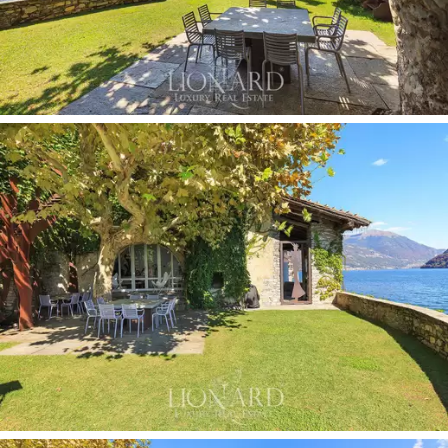
A főépület 700 nm-es, a földszinten található egy nagy
kétágyas nappali pompás kandallóval, egy konyha, egy
étkező, egy tartalék fürdőszoba, egy szoba nagy
kandallóval és néhány háztartási helyiség. Ezen az
emeleten minden szoba a 200 nm-es privát kertre néz,
ahol úszómedence és a tóparti hosszú, kőtoronyra
nyílik kilátás, amely a
privát mólón
egy nagyon
varázslatos leszállásnak köszönhetően közvetlenül
vízen is elérhető.
Az első emelet egy nagy nyitott térből áll, ahol régen a
nők a selyemhernyókból nyerték ki az értékes fonalat,
amelyet a felújítás során szándékosan érintetlenül
hagytak. Ezután négy hálószoba, három fürdőszoba és
egy gardróbszoba található.