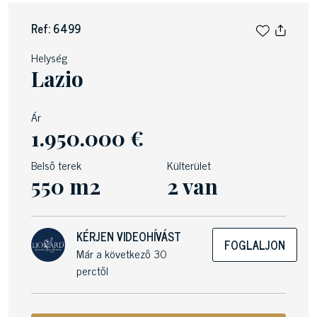
Ref: 6499
Helység
Lazio
Ár
1.950.000 €
Belső terek
Külterület
550 m2
2 van
KÉRJEN VIDEOHÍVÁST
FOGLALJON
Már a következő 30
perctől