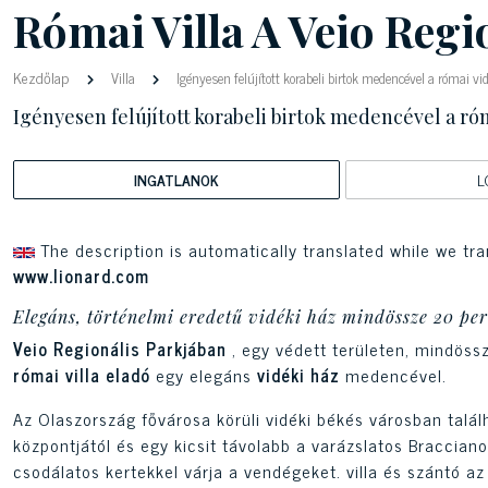
Római Villa A Veio Reg
Kezdőlap
Villa
Igényesen felújított korabeli birtok medencével a római v
Igényesen felújított korabeli birtok medencével a ró
INGATLANOK
L
The description is automatically translated while we tra
www.lionard.com
Elegáns, történelmi eredetű vidéki ház mindössze 20 pe
Veio Regionális Parkjában
, egy védett területen, mindös
római villa
eladó
egy elegáns
vidéki ház
medencével.
Az Olaszország fővárosa körüli vidéki békés városban tal
központjától és egy kicsit távolabb a varázslatos Bracciano
csodálatos kertekkel várja a vendégeket. villa és szántó a