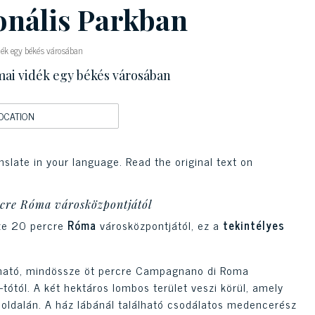
ionális Parkban
idék egy békés városában
mai vidék egy békés városában
OCATION
nslate in your language. Read the original text on
rcre Róma városközpontjától
sze 20 percre
Róma
városközpontjától, ez a
tekintélyes
álható, mindössze öt percre Campagnano di Roma
-tótól. A két hektáros lombos terület veszi körül, amely
z oldalán. A ház lábánál található csodálatos medencerész