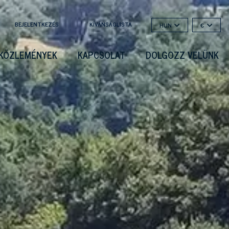
BEJELENTKEZÉS
KÍVÁNSÁGLISTA
HUN
€
KÖZLEMÉNYEK
KAPCSOLAT
DOLGOZZ VELÜNK