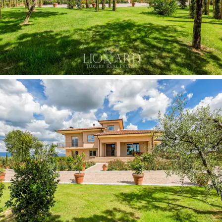
A modern komfort minden bizonnyal nem hiányzik, hogy
még kellemesebbé tegyük az itt-tartózkodást ebben a
villában, jelenleg három, egymástól független, 120 nm-
es, 75 nm-es és 65 nm-es egységet kínál.
Ez
a béke igazi oázisa
a tipikus
toszkán vidéken
,
ideális kiindulópont Olaszország egyik legkedveltebb
régiójának felfedezéséhez.