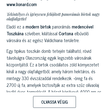
www.lionard.com
Tekintélyes és igényesen felújított panorámás birtok nagy
olajfaligettel
Eladó ez a
modern birtok
panorámás
medencével
Toszkána
szívében, kilátással
Cortona
elbűvölő
városára és az egész Valdichiana területre.
Egy tipikus toszkán domb tetején található, rövid
távolságra Olaszország egyik legszebb városának
központjától. Ez a birtok csodálatos zöld környezetet
kínál a nagy olajfaligetből, amely három hektáros, és
mintegy 330 évszázaddal rendelkezik. -öreg fa és
2700 új fa, amelyek biztosítják az extra szűz olívaolaj
kiváló éves termelését. A házat körülvevő 4000 nm-es
kertben a legpanorámásabb ponton található egy
OLVASSA VÉGIG
csodálatos feszített víztükrű medence, travertin