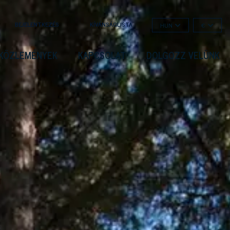
BEJELENTKEZÉS
KÍVÁNSÁGLISTA
HUN
€
KÖZLEMÉNYEK
KAPCSOLAT
DOLGOZZ VELÜNK