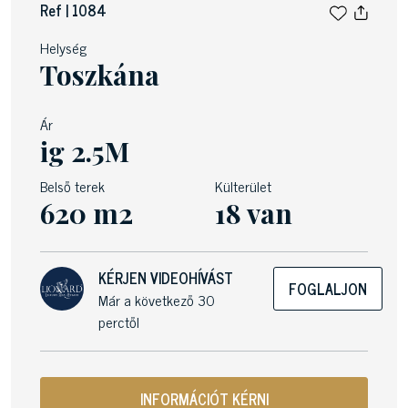
Ref | 1084
Helység
Toszkána
Ár
ig 2.5M
Belső terek
Külterület
620 m2
18 van
KÉRJEN VIDEOHÍVÁST
FOGLALJON
Már a következő 30
perctől
INFORMÁCIÓT KÉRNI