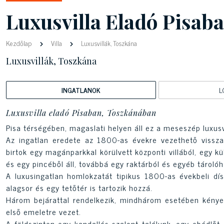
Luxusvilla Eladó Pisab
Kezdőlap
Villa
Luxusvillák, Toszkána
Luxusvillák, Toszkána
INGATLANOK
L
Luxusvilla eladó Pisaban, Toszkánában
Pisa térségében, magaslati helyen áll ez a meseszép luxusv
Az ingatlan eredete az 1800-as évekre vezethető vissza
birtok egy magánparkkal körülvett központi villából, egy kü
és egy pincéből áll, továbbá egy raktárból és egyéb tárol
A luxusingatlan homlokzatát tipikus 1800-as évekbeli dís
alagsor és egy tetőtér is tartozik hozzá.
Három bejárattal rendelkezik, mindhárom esetében kényel
első emeletre vezet.
A földszinten egy kandallós szalont találunk, egy ebédlőt