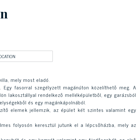
an
OCATION
illa, mely most eladó.
. Egy fasorral szegélyzett magánúton közelíthető meg. A
lön lakosztállyal rendelkező melléképületből, egy garázsból
óhelységekből és egy magánkápolnából.
zítő elemek jellemzik, az épület két szintes valamint egy
mes folyosón keresztül jutunk el a lépcsőházba, mely az
, konyhát és egy kamrát valamint egy fürdőszobát; az első