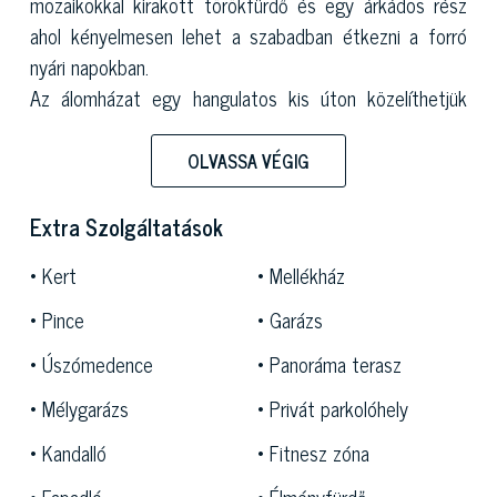
mozaikokkal kirakott törökfürdő és egy árkádos rész
ahol kényelmesen lehet a szabadban étkezni a forró
nyári napokban.
Az álomházat egy hangulatos kis úton közelíthetjük
meg, melyet ápolt angol gyep szegélyez, és amely
egyenesen a homlokzat monumentális szimmetrikus
OLVASSA VÉGIG
lépcsősorához vezet. Oszlopaival sajátos hangulatot ad
az épületnek. Ugyanez az út vezet a mélygarázshoz is,
Extra Szolgáltatások
ahol nyolc autó parkolhat.
Kert
Mellékház
Az elbűvölően szép birtokot körülvevő közel 1 hektáros
parkban egy nagy medence is található, ideális
Pince
Garázs
helyszíne a forró nyári napoknak.
Úszómedence
Panoráma terasz
Mélygarázs
Privát parkolóhely
Kandalló
Fitnesz zóna
Fapadló
Élményfürdő