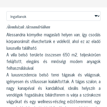
Álomházak Alessandriában
Alessandria környéke magaslati helyen van, így csodás
körpanorámát élvezhetünk e vidékről, ahol ez az
eladó
luxusvilla
található.
A villa belső területe összesen 650 m2, teljeskörűen
felújított, elegáns és minőségi modern anyagok
felhasználásával.
A
luxusrezidencia
belső terei tágasak és világosak,
igényesen és stílusosan kialakítottak. A tágas szalon, a
nagy kanapéval és kandallóval, ideális helyszín a
vendégek fogadására; biliárdterem is várja a szórakozni
vágyókat és egy wellness-részleg edzőteremmel, egy