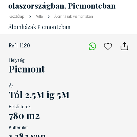
olaszországban, Piemonteban
Kezdőlap
Villa
Álomházak Piemonteban
Álomházak Piemonteban
Ref | 1120
Helység
Piemont
Ár
Tól 2.5M ig 5M
Belső terek
780 m2
Külterület
1.383 van