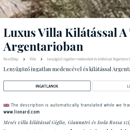
Luxus Villa Kilátással 
Argentarioban
Kezdőlap
Villa
Lenyűgöző ingatlan medencével és kilátással Argentario t
Lenyűgöző ingatlan medencével és kilátással Argent
INGATLANOK
L
The description is automatically translated while we tra
www.lionard.com
Mesés villa kilátással Giglio, Giannutri és Isola Rossa sz