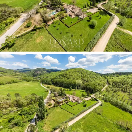
Kiegészíti ezt a csodás udvarházat egy nagy
parkolóhely.
Ez az eladó luxusvilla a
toszkán dombok
között ideális
hely mindazoknak, akik a vidéki nyugalmat keresik
anélkül, hogy lemondanának a település kínálta
szolgáltatásokról.