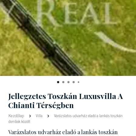
Jellegzetes Toszkán Luxusvilla A
Chianti Térségben
Kezdőlap
Villa
Varázslatos udvarház eladó a lankás toszkán
dombok között
Varázslatos udvarház eladó a lankás toszkán