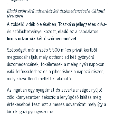
Eladó gyönyörű udvarház két úszómedencével a Chianti
térségben
A zöldellő vidék ölelésében, Toszkána jellegzetes olíva-
és szőlőültetvényei között,
eladó
ez a csodálatos
luxus udvarház két úszómedencével
.
Szépségét már a szép 5.500 m²-es privát kertből
megcsodálhatjuk, mely otthont ad két gyönyörű
úszómedencének, tökéletesek a meleg nyári napokon
való felfrissüléshez és a pihenéshez a napozó részen,
mely közvetlenül mellette található.
Az ingatlan egy nyugalmat és zavartalanságot nyújtó
zöld környezetben fekszik; a lenyűgöző kilátás még
értékesebbé teszi ezt a mesés udvarházat, mely így a
birtok igazi gyöngyszeme.