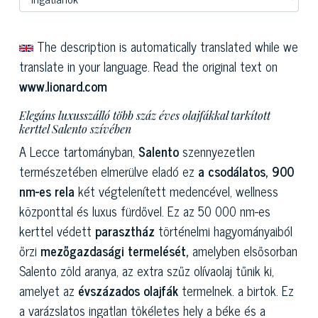
The description is automatically translated while we
translate in your language. Read the original text on
www.lionard.com
Elegáns luxusszálló több száz éves olajfákkal tarkított
kerttel Salento szívében
A Lecce tartományban,
Salento
szennyezetlen
természetében elmerülve eladó ez
a csodálatos, 900
nm-es rela
két végtelenített medencével, wellness
központtal és luxus fürdővel. Ez az 50 000 nm-es
kerttel védett
parasztház
történelmi hagyományaiból
őrzi
mezőgazdasági termelését,
amelyben elsősorban
Salento zöld aranya, az extra szűz olívaolaj tűnik ki,
amelyet az
évszázados olajfák
termelnek. a birtok. Ez
a varázslatos ingatlan tökéletes hely a béke és a