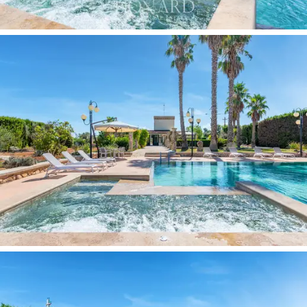
Ennek az ingatlannak az igazi luxusa, hogy
mezőgazdasági cégről van szó. A saját gyártású extra
szűz olívaolaj, lekvárok, zöldségek és friss szezonális
gyümölcsök egyedülálló ékszerré teszik Salento
szívében, és lehetővé teszik, hogy hitelesen
megtapasztalja a birtokot körülvevő természetet.
Ezeknek a természeti gazdagságnak köszönhetően
lehetőség nyílik az ingatlan megtapasztalására olyan
rendezvények, mint kóstolók, élmények és privát
vacsorák szervezésével is olyan elegáns és bukolikus
környezetben, mint az apuliai vidék.
Előkelő pozíciója
lehetővé teszi, hogy teljesen
elmerüljön abban a kifinomult életben, amelyet csak
Puglia kínálhat. A közelben meglátogathat olyan
városokat, mint Lecce, a "Dél Firenze" és Ostuni, amely