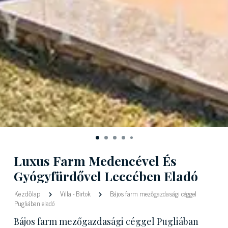
Luxus Farm Medencével És
Gyógyfürdővel Leccében Eladó
Kezdőlap
Villa
-
Birtok
Bájos farm mezőgazdasági céggel
Pugliában eladó
Bájos farm mezőgazdasági céggel Pugliában