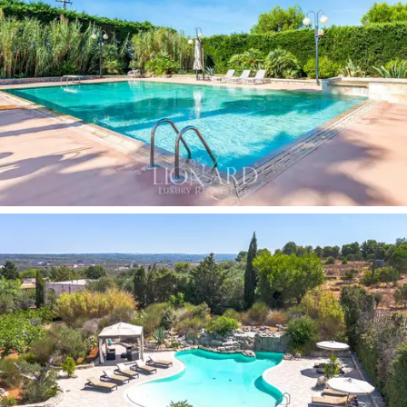
barokk örökségéről és a fehér kőről híres. A farmtól
rövid távolságra találhatók a Jón-tenger partjának
legszebb
strandjai
, mint például a Torre Mozza, a Lido
Marini és a Pescoluse, amelyeket "Salento Maldív-
szigeteinek" neveznek. Ez a bájos eladó ingatlan
tökéletes a jó közérzet és a nyugalom egyedi
élményeinek élvezetére bukolikus és kifinomult
légkörben, nem messze a tengertől.