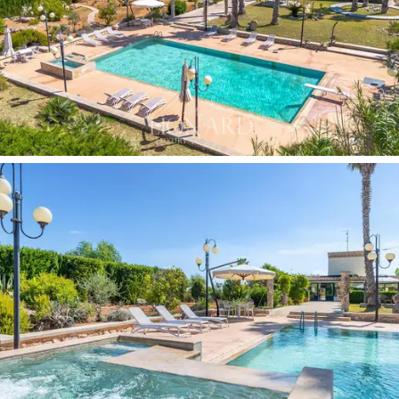
párbeszédben a természettel. Az egyik szoba
egyedülálló sajátossága, hogy egy ősi salentói
kőépületben található, a főtesttől leválasztva, és a
kertben több évszázados olajfák védik.
Kint van hely egy helyi étteremnek,
két
úszómedencének
, az egyik sós vizű patakkal és
vízeséssel, a másik pedig édesvizű, felszerelt
napozóterekkel,
wellness-központtal
és
gyógyfürdővel
. Az ingatlan parkja Salento egyik
tipikus szennyeződésmentes kertjét teremti meg újra.
Az olyan értékes növényfajok őrzője, mint az
évszázados olajfák, fügefák, mediterrán pozsgások és
fenséges eukaliptuszok, ez a kert egy természetes
paradicsom, amely segít regenerálódni és megtalálni a
belső békét.