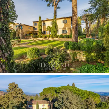
szabadtéri konyhával ellátott étkezővel, valamint
öltözővel az egykori disznóólban.
A fenséges kétszintes, kezdetben három lakóhelyre
osztott főépület a fő rész és az egykori parasztház
egyesülésének eredménye, összességében 700
négyzetméter. A melléképülettel együtt, amelynek egy
emelete mezzanine területtel rendelkezik, összesen 9
hálószoba és 9 fürdőszoba található.
A belső terek ügyes megszervezése ma egyesíti a
főházat az egykori parasztházzal, amely lehetőséget
kínál a főépülettől különálló két további egység
létrehozására.
Ez az
exkluzív villa Firenze dombjain eladó
,
kényelmes eléréssel a történelmi központjába. Ideális a