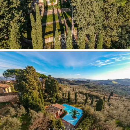
toszkán vidék leghitelesebb légkörébe merülni, anélkül,
hogy feladná az álomház luxusát.