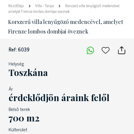
Kezdőlap
Villa
-
Tanya
Korszerű villa lenyűgöző medencével,
amelyet Firenze lombos dombjai öveznek
Korszerű villa lenyűgöző medencével, amelyet
Firenze lombos dombjai öveznek
Ref: 6039
Helység
Toszkána
Ár
érdeklődjön áraink felől
Belső terek
700 m2
Külterület