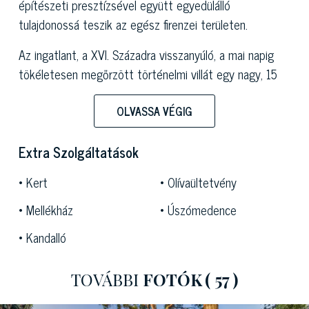
építészeti presztízsével együtt egyedülálló
tulajdonossá teszik az egész firenzei területen.
Az ingatlant, a XVI. Századra visszanyúló, a mai napig
tökéletesen megőrzött történelmi villát egy nagy, 15
000 négyzetméteres park veszi körül, amely egy
varázslatos olasz kertből áll, amely a fő villa előtt
OLVASSA VÉGIG
található, és egy télikert hátul, ideális hogy télen is
kellemes pihenési pillanatokat töltsön zöldövezetben. A
Extra Szolgáltatások
talaj fennmaradó, 10 000 négyzetméteres részén
Kert
Olívaültetvény
mintegy 100 növényt tartalmazó olajfaliget található
teljes termelésben.
Mellékház
Úszómedence
Kandalló
A bájos melléképület az ősi istállók restaurálásából
kapott, stratégiai elhelyezkedésű, az exkluzív
medencetértől nem messze elhelyezkedő fenséges
TOVÁBBI
FOTÓK
( 57 )
főbirtokot tökéletesen felszerelt, kényelmes loggiával,