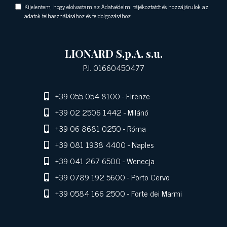
Kijelentem, hogy elolvastam az Adatvédelmi tájékoztatót és hozzájárulok az
adatok felhasználásához és feldolgozásához
LIONARD S.p.A. s.u.
P.I. 01660450477
+39 055 054 8100
- Firenze
+39 02 2506 1442
- Milánó
+39 06 8681 0250
- Róma
+39 081 1938 4400
- Naples
+39 041 267 6500
- Wenecja
+39 0789 192 5600
- Porto Cervo
+39 0584 166 2500
- Forte dei Marmi