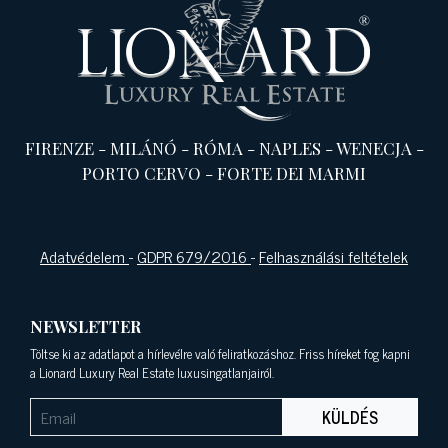
FIRENZE
-
MILÁNÓ
-
RÓMA
-
NAPLES
-
WENECJA
-
PORTO CERVO
-
FORTE DEI MARMI
Adatvédelem
-
GDPR 679/2016
-
Felhasználási feltételek
NEWSLETTER
Töltse ki az adatlapot a hírlevélre való feliratkozáshoz. Friss híreket fog kapni
a Lionard Luxury Real Estate luxusingatlanjairól.
KÜLDÉS