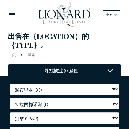
中文
出售在｛LOCATION）的
｛TYPE｝。
主页
搜索
寻找物业
(0 屬性)