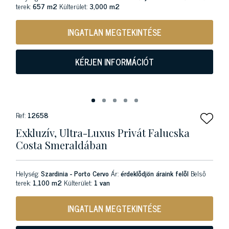
terek:
657 m2
Külterület:
3,000 m2
INGATLAN MEGTEKINTÉSE
KÉRJEN INFORMÁCIÓT
Ref:
12658
Exkluzív, Ultra-Luxus Privát Falucska
Costa Smeraldában
Helység:
Szardinia - Porto Cervo
Ár:
érdeklődjön áraink felől
Belső
terek:
1,100 m2
Külterület:
1 van
INGATLAN MEGTEKINTÉSE