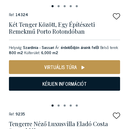
Ref:
14324
Két Tenger Között, Egy Építészeti
Remekmű Porto Rotondóban
Helység:
Szardinia - Sassari
Ár:
érdeklődjön áraink felől
Belső terek:
800 m2
Külterület:
6,000 m2
VIRTUÁLIS TÚRA
KÉRJEN INFORMÁCIÓT
Ref:
9235
Tengerre Néző Luxusvilla Eladó Costa