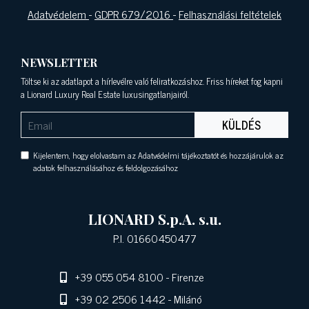
Adatvédelem
-
GDPR 679/2016
-
Felhasználási feltételek
NEWSLETTER
Töltse ki az adatlapot a hírlevélre való feliratkozáshoz. Friss híreket fog kapni
a Lionard Luxury Real Estate luxusingatlanjairól.
KÜLDÉS
Kijelentem, hogy elolvastam az Adatvédelmi tájékoztatót és hozzájárulok az
adatok felhasználásához és feldolgozásához
LIONARD S.p.A. s.u.
P.I. 01660450477
+39 055 054 8100
- Firenze
+39 02 2506 1442
- Milánó