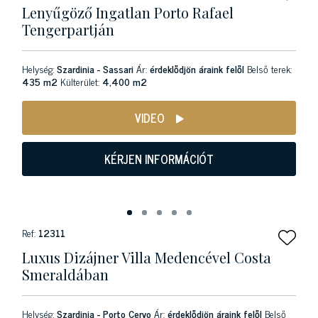
Lenyűgöző Ingatlan Porto Rafael
Tengerpartján
Helység:
Szardinia - Sassari
Ár:
érdeklődjön áraink felől
Belső terek:
435 m2
Külterület:
4,400 m2
VIDEO
KÉRJEN INFORMÁCIÓT
Ref:
12311
Luxus Dizájner Villa Medencével Costa
Smeraldában
Helység:
Szardinia - Porto Cervo
Ár:
érdeklődjön áraink felől
Belső