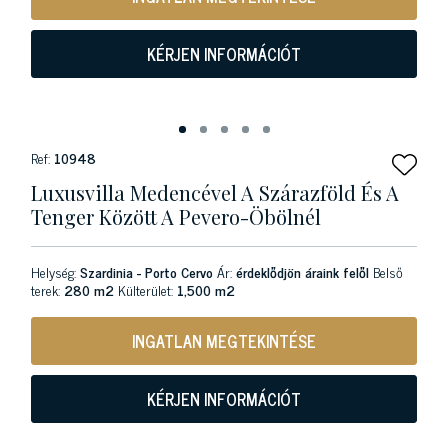
KÉRJEN INFORMÁCIÓT
Ref:
10948
Luxusvilla Medencével A Szárazföld És A
Tenger Között A Pevero-Öbölnél
Helység:
Szardinia - Porto Cervo
Ár:
érdeklődjön áraink felől
Belső
terek:
280 m2
Külterület:
1,500 m2
INGATLAN MEGTEKINTÉSE
KÉRJEN INFORMÁCIÓT