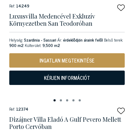
Ref:
14249
Luxusvilla Medencével Exkluzív
Környezetben San Teodoróban
Helység:
Szardinia - Sassari
Ár:
érdeklődjön áraink felől
Belső terek:
900 m2
Külterület:
9,500 m2
INGATLAN MEGTEKINTÉSE
KÉRJEN INFORMÁCIÓT
Ref:
12374
Dizájner Villa Eladó A Gulf Pevero Mellett
Porto Cervóban