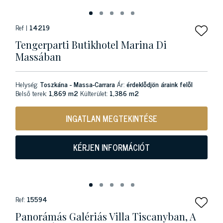
Ref |
14219
Tengerparti Butikhotel Marina Di
Massában
Helység:
Toszkána - Massa-Carrara
Ár:
érdeklődjön áraink felől
Belső terek:
1,869 m2
Külterület:
1,386 m2
INGATLAN MEGTEKINTÉSE
KÉRJEN INFORMÁCIÓT
Ref:
15594
Panorámás Galériás Villa Tiscanyban, A