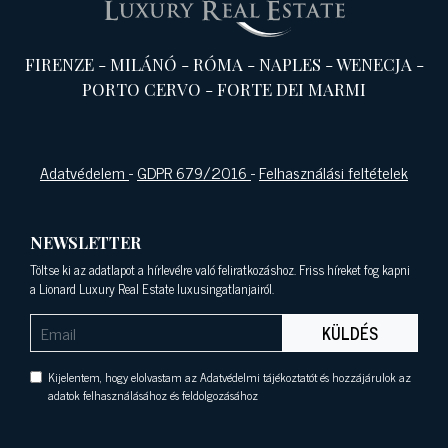
FIRENZE
-
MILÁNÓ
-
RÓMA
-
NAPLES
-
WENECJA
-
PORTO CERVO
-
FORTE DEI MARMI
Adatvédelem
-
GDPR 679/2016
-
Felhasználási feltételek
NEWSLETTER
Töltse ki az adatlapot a hírlevélre való feliratkozáshoz. Friss híreket fog kapni
a Lionard Luxury Real Estate luxusingatlanjairól.
KÜLDÉS
Kijelentem, hogy elolvastam az Adatvédelmi tájékoztatót és hozzájárulok az
adatok felhasználásához és feldolgozásához