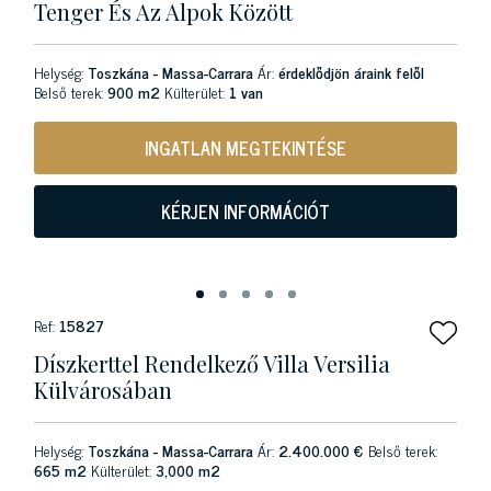
Tenger És Az Alpok Között
Helység:
Toszkána - Massa-Carrara
Ár:
érdeklődjön áraink felől
Belső terek:
900 m2
Külterület:
1 van
INGATLAN MEGTEKINTÉSE
KÉRJEN INFORMÁCIÓT
Ref:
15827
Díszkerttel Rendelkező Villa Versilia
Külvárosában
Helység:
Toszkána - Massa-Carrara
Ár:
2.400.000 €
Belső terek:
665 m2
Külterület:
3,000 m2