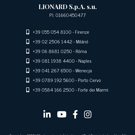
LIONARD S.p.A. s.u.
P.I. 01660450477
+39 055 054 8100
- Firenze
+39 02 2506 1442
- Milánó
+39 06 8681 0250
- Róma
+39 081 1938 4400
- Naples
+39 041 267 6500
- Wenecja
+39 0789 192 5600
- Porto Cervo
+39 0584 166 2500
- Forte dei Marmi