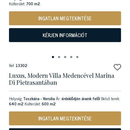
Külterület:
700 m2
INGATLAN MEGTEKINTÉSE
KÉRJEN INFORMÁCIÓT
Ref:
13302
Luxus, Modern Villa Medencével Marina
Di Pietrasantában
Helység:
Toszkána - Versilia
Ár:
érdeklődjön áraink felől
Belső terek:
640 m2
Külterület:
600 m2
INGATLAN MEGTEKINTÉSE