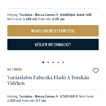
Helység:
Toszkána - Massa-Carrara
Ár:
érdeklődjön áraink felől
Belső terek:
1,188 m2
Külterület:
2.08 van
INGATLAN MEGTEKINTÉSE
KÉRJEN INFORMÁCIÓT
Ref |
5033
Varázslatos Falucska Eladó A Toszkán
Vidéken
Helység:
Toszkána - Massa-Carrara
Ár:
2.500.000 €
Belső terek:
1,300 m2
Külterület:
9.7 van