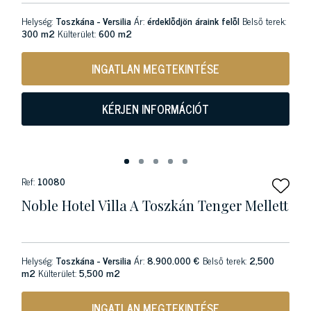
Helység:
Toszkána - Versilia
Ár:
érdeklődjön áraink felől
Belső terek:
300 m2
Külterület:
600 m2
INGATLAN MEGTEKINTÉSE
KÉRJEN INFORMÁCIÓT
Ref:
10080
Noble Hotel Villa A Toszkán Tenger Mellett
Helység:
Toszkána - Versilia
Ár:
8.900.000 €
Belső terek:
2,500
m2
Külterület:
5,500 m2
INGATLAN MEGTEKINTÉSE